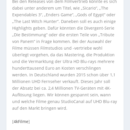
Bei den Releases von dem Filmvertrieb könnte es sich
dabei unter anderem um Titel, wie „Sicario“, „The
Expendables 3“, „Enders Game“, „Gods of Egypt“ oder
„The Last Witch Hunter“. Daneben soll es auch einige
Highlights geben. Dafür könnten die Divergent-Serie
„Die Bestimmung“ oder die ersten Teile von „Tribute
von Panem“ in Frage kommen. Bei der Auswahl der
Filme müssen Filmstudios und -vertriebe wohl
überlegt vorgehen, da das Mastering, die Produktion
und die Vermarktung der Ultra HD Blu-rays mehrere
hunderttausend Euro an Kosten verschlingen
werden. In Deutschland wurden 2015 schon über 1,1
Millionen UHD Fernseher verkauft. Dieses Jahr soll
der Absatz bei ca. 2,4 Millionen TV-Geräten mit 4K-
Auflösung liegen. Wir können gespannt sein, wann
und welche Filme genau StudioCanal auf UHD Blu-ray
auf den Markt bringen wird.
[
4kFilme
]