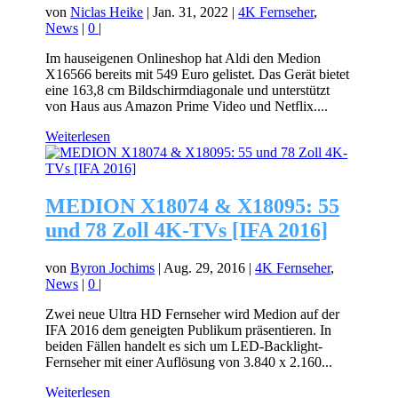
von
Niclas Heike
|
Jan. 31, 2022
|
4K Fernseher
,
News
|
0
|
Im hauseigenen Onlineshop hat Aldi den Medion
X16566 bereits mit 549 Euro gelistet. Das Gerät bietet
eine 163,8 cm Bildschirmdiagonale und unterstützt
von Haus aus Amazon Prime Video und Netflix....
Weiterlesen
MEDION X18074 & X18095: 55
und 78 Zoll 4K-TVs [IFA 2016]
von
Byron Jochims
|
Aug. 29, 2016
|
4K Fernseher
,
News
|
0
|
Zwei neue Ultra HD Fernseher wird Medion auf der
IFA 2016 dem geneigten Publikum präsentieren. In
beiden Fällen handelt es sich um LED-Backlight-
Fernseher mit einer Auflösung von 3.840 x 2.160...
Weiterlesen