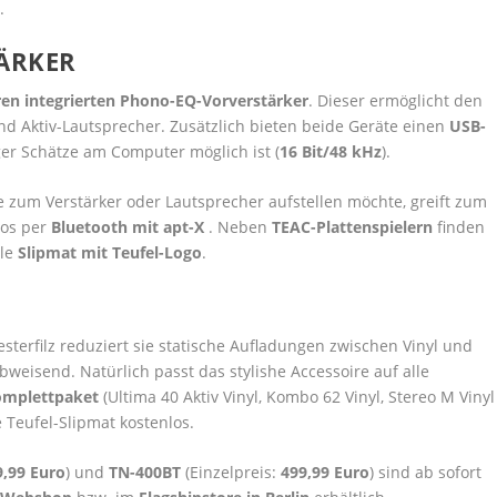
.
ÄRKER
ren integrierten Phono-EQ-Vorverstärker
. Dieser ermöglicht den
d Aktiv-Lautsprecher. Zusätzlich bieten beide Geräte einen
USB-
oger Schätze am Computer möglich ist (
16 Bit/48 kHz
).
he zum Verstärker oder Lautsprecher aufstellen möchte, greift zum
los per
Bluetooth mit apt-X
. Neben
TEAC-Plattenspielern
finden
le
Slipmat mit Teufel-Logo
.
terfilz reduziert sie statische Aufladungen zwischen Vinyl und
weisend. Natürlich passt das stylishe Accessoire auf alle
omplettpaket
(Ultima 40 Aktiv Vinyl, Kombo 62 Vinyl, Stereo M Vinyl
 Teufel-Slipmat kostenlos.
,99 Euro
) und
TN-400BT
(Einzelpreis:
499,99 Euro
) sind ab sofort