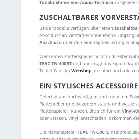
Tonabnehmer von Audio-Technica
ausgeliefert
ZUSCHALTBARER VORVERST
Beide Modelle verfügen über einen
zuschaltba
Anschluss an Verstärker ohne Phono-Eingang un
Anschluss
, über den eine Digitalisierung anal
Wer seinen Plattenspieler nicht in direkter Nä
TEAC TN-400BT
und überträgt das Signal draht
Teufel-Fans im
Webshop
ab sofort auch die coo
EIN STYLISCHES ACCESSOIRE
Gefertigt aus hochwertigem und robustem Polyes
Plattenteller und ist zudem staub- und wasserab
Plattenspieler. Kunden, die sich für ein
Vinyl-K
oder Stereo L Vinyl) entscheiden, bekommen die
Die Plattenspieler
TEAC TN-300
(Einzelpreis:
399