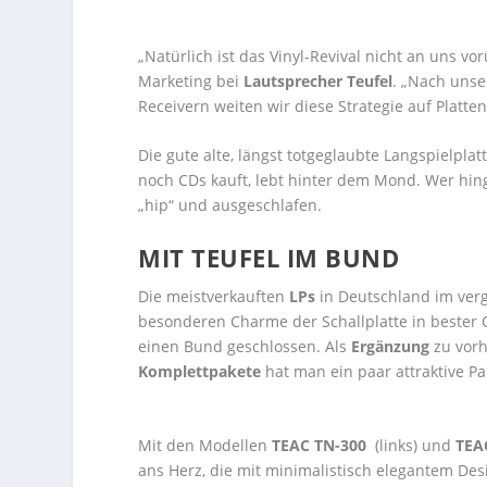
„Natürlich ist das Vinyl-Revival nicht an uns v
Marketing bei
Lautsprecher Teufel
. „Nach uns
Receivern weiten wir diese Strategie auf Platt
Die gute alte, längst totgeglaubte Langspielpla
noch CDs kauft, lebt hinter dem Mond. Wer hing
„hip“ und ausgeschlafen.
MIT TEUFEL IM BUND
Die meistverkauften
LPs
in Deutschland im ver
besonderen Charme der Schallplatte in bester 
einen Bund geschlossen. Als
Ergänzung
zu vorh
Komplettpakete
hat man ein paar attraktive Pa
Mit den Modellen
TEAC TN-300
(links) und
TEA
ans Herz, die mit minimalistisch elegantem De