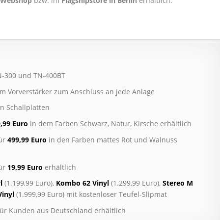
Webshop
bzw. im
Flagshipstore in Berlin
erhältlich.
TN-300 und TN-400BT
tem Vorverstärker zum Anschluss an jede Anlage
n Schallplatten
,99 Euro
in dem Farben Schwarz, Natur, Kirsche erhältlich
für
499,99 Euro
in den Farben mattes Rot und Walnuss
für
19,99 Euro
erhältlich
l
(1.199,99 Euro),
Kombo 62 Vinyl
(1.299,99 Euro),
Stereo M
Vinyl
(1.999,99 Euro) mit kostenloser Teufel-Slipmat
für Kunden aus Deutschland erhältlich