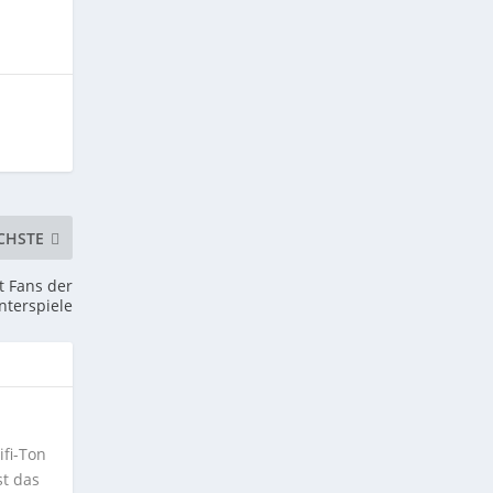
CHSTE
t Fans der
nterspiele
ifi-Ton
st das