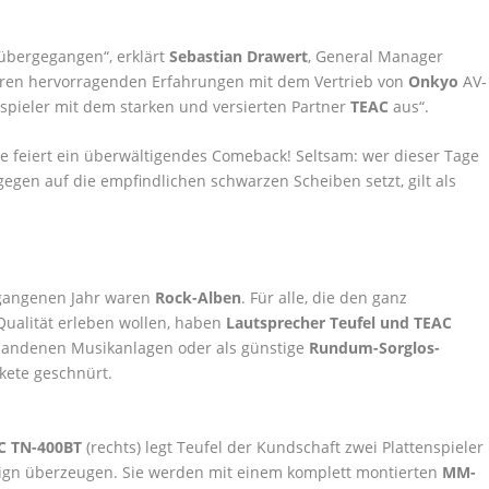
orübergegangen“, erklärt
Sebastian Drawert
, General Manager
eren hervorragenden Erfahrungen mit dem Vertrieb von
Onkyo
AV-
enspieler mit dem starken und versierten Partner
TEAC
aus“.
tte feiert ein überwältigendes Comeback! Seltsam: wer dieser Tage
egen auf die empfindlichen schwarzen Scheiben setzt, gilt als
gangenen Jahr waren
Rock-Alben
. Für alle, die den ganz
Qualität erleben wollen, haben
Lautsprecher Teufel und TEAC
andenen Musikanlagen oder als günstige
Rundum-Sorglos-
kete geschnürt.
C TN-400BT
(rechts) legt Teufel der Kundschaft zwei Plattenspieler
sign überzeugen. Sie werden mit einem komplett montierten
MM-