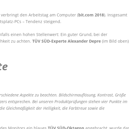
d verbringt den Arbeitstag am Computer (
bit.com 2018
). Insgesamt
itsplatz-PCs – Tendenz steigend.
falls einen hohen Stellenwert: Ein guter Grund, bei der
hkeit zu achten.
TÜV SÜD-Experte Alexander Depre
(im Bild oben)
te
erschiedene Aspekte zu beachten. Bildschirmauflösung, Kontrast, Größe
tzers entsprechen. Bei unseren Produktprüfungen stehen vier Punkte im
die Gleichmäßigkeit der Helligkeit, die Farbtreue sowie die
g
des Monitors ein blaues
TÜV SÜD-Oktagon
angebracht, wurde da