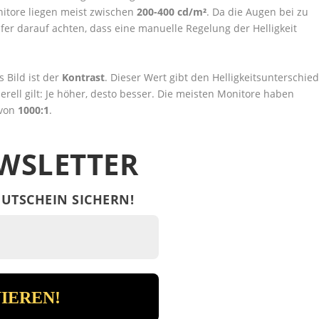
itore liegen meist zwischen
200-400 cd/m²
. Da die Augen bei zu
fer darauf achten, dass eine manuelle Regelung der Helligkeit
s Bild ist der
Kontrast
. Dieser Wert gibt den Helligkeitsunterschie
ell gilt: Je höher, desto besser. Die meisten Monitore haben
von
1000:1
.
WSLETTER
UTSCHEIN SICHERN!