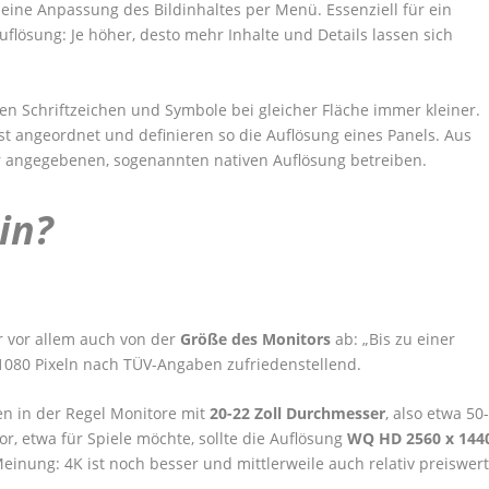
eine Anpassung des Bildinhaltes per Menü. Essenziell für ein
 Auflösung: Je höher, desto mehr Inhalte und Details lassen sich
n Schriftzeichen und Symbole bei gleicher Fläche immer kleiner.
st angeordnet und definieren so die Auflösung eines Panels. Aus
r angegebenen, sogenannten nativen Auflösung betreiben.
in?
r vor allem auch von der
Größe des Monitors
ab: „Bis zu einer
x 1080 Pixeln nach TÜV-Angaben zufriedenstellend.
n in der Regel Monitore mit
20-22 Zoll Durchmesser
, also etwa 50
r, etwa für Spiele möchte, sollte die Auflösung
WQ HD 2560 x 144
einung: 4K ist noch besser und mittlerweile auch relativ preiswert