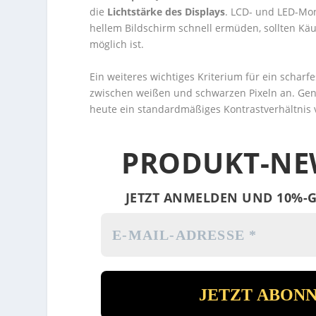
die
Lichtstärke des Displays
. LCD- und LED-Mon
hellem Bildschirm schnell ermüden, sollten Käu
möglich ist.
Ein weiteres wichtiges Kriterium für ein scharfe
zwischen weißen und schwarzen Pixeln an. Gener
heute ein standardmäßiges Kontrastverhältnis 
PRODUKT-NE
JETZT ANMELDEN UND 10%-G