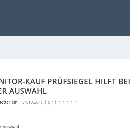
ITOR-KAUF PRÜFSIEGEL HILFT BE
ER AUSWAHL
etterlein
|
04.10.2019
|
0
|