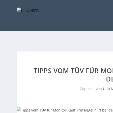
TIPPS VOM TÜV FÜR MON
D
Gepostet von
Udo M