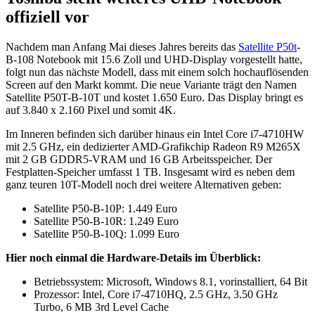
offiziell vor
Nachdem man Anfang Mai dieses Jahres bereits das
Satellite P50t
-
B-108 Notebook mit 15.6 Zoll und UHD-Display vorgestellt hatte,
folgt nun das nächste Modell, dass mit einem solch hochauflösenden
Screen auf den Markt kommt. Die neue Variante trägt den Namen
Satellite P50T-B-10T und kostet 1.650 Euro. Das Display bringt es
auf 3.840 x 2.160 Pixel und somit 4K.
Im Inneren befinden sich darüber hinaus ein Intel Core i7-4710HW
mit 2.5 GHz, ein dedizierter AMD-Grafikchip Radeon R9 M265X
mit 2 GB GDDR5-VRAM und 16 GB Arbeitsspeicher. Der
Festplatten-Speicher umfasst 1 TB. Insgesamt wird es neben dem
ganz teuren 10T-Modell noch drei weitere Alternativen geben:
Satellite P50-B-10P: 1.449 Euro
Satellite P50-B-10R: 1.249 Euro
Satellite P50-B-10Q: 1.099 Euro
Hier noch einmal die Hardware-Details im Überblick:
Betriebssystem: Microsoft, Windows 8.1, vorinstalliert, 64 Bit
Prozessor: Intel, Core i7-4710HQ, 2.5 GHz, 3.50 GHz
Turbo, 6 MB 3rd Level Cache