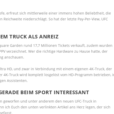
e, erfreut sich mittlerweile einer immens hohen Beliebtheit, die
Reichweite niederschlägt. So hat der letzte Pay-Per-View, UFC
NEM TRUCK ALS ANREIZ
uare Garden rund 17,7 Millionen Tickets verkauft, zudem wurden
 PPV verzeichnet. Wer die richtige Hardware zu Hause hatte, der
ung anschauen.
ltra HD, und zwar in Verbindung mit einem eigenen 4K-Truck, der
ner 4K-Truck wird komplett losgelöst vom HD-Programm betrieben, i
en Assistenten.
 GERADE BEIM SPORT INTERESSANT
sen geworfen und unter anderem den neuen UFC-Truck in
ch Euch den unten verlinkten Artikel ans Herz legen, der sich
befasst.