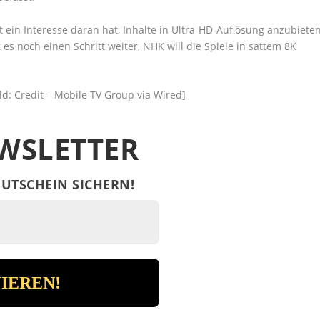
t ein Interesse daran hat, Inhalte in Ultra-HD-Auflösung anzubieten
s noch einen Schritt weiter, NHK will die Spiele in sattem 8K
ld: Credit – Mobile TV Group via Wired]
WSLETTER
UTSCHEIN SICHERN!