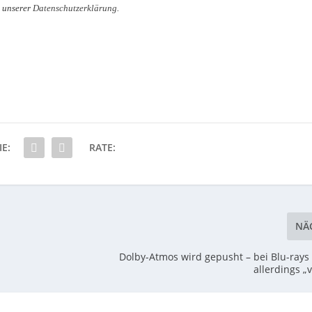
n unserer
Datenschutzerklärung
.
IE:
RATE:
NÄ
Dolby-Atmos wird gepusht – bei Blu-ray
allerdings „