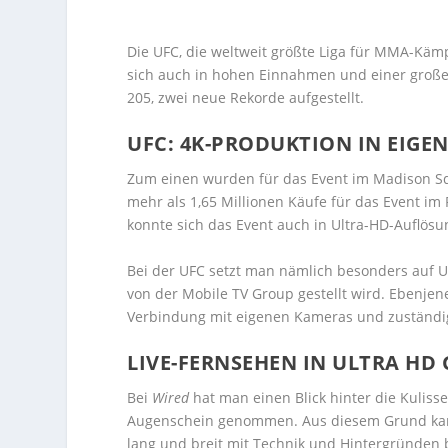
Die UFC, die weltweit größte Liga für MMA-Kämpf
sich auch in hohen Einnahmen und einer großen 
205, zwei neue Rekorde aufgestellt.
UFC: 4K-PRODUKTION IN EIGE
Zum einen wurden für das Event im Madison Sq
mehr als 1,65 Millionen Käufe für das Event im
konnte sich das Event auch in Ultra-HD-Auflös
Bei der UFC setzt man nämlich besonders auf U
von der Mobile TV Group gestellt wird. Ebenje
Verbindung mit eigenen Kameras und zuständig
LIVE-FERNSEHEN IN ULTRA HD
Bei
Wired
hat man einen Blick hinter die Kulis
Augenschein genommen. Aus diesem Grund kann i
lang und breit mit Technik und Hintergründen 