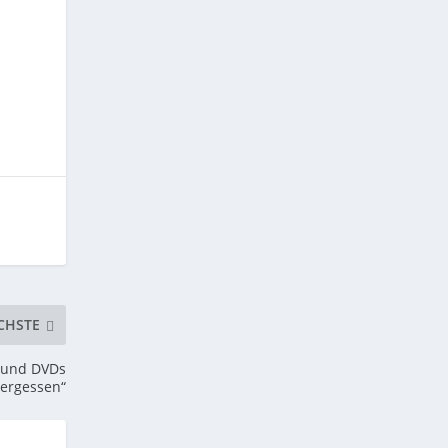
CHSTE
s und DVDs
vergessen“