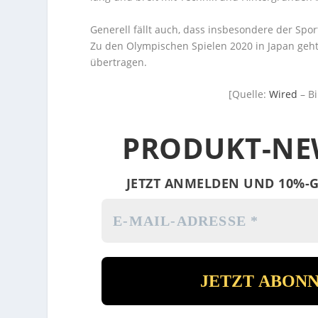
Generell fällt auch, dass insbesondere der Spor
Zu den Olympischen Spielen 2020 in Japan geht e
übertragen.
[Quelle:
Wired
– Bi
PRODUKT-NE
JETZT ANMELDEN UND 10%-G