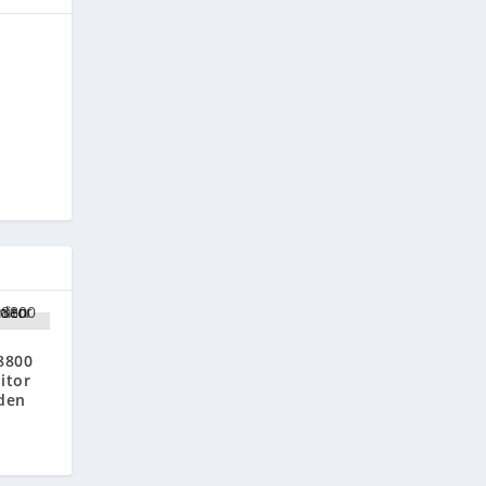
8800
itor
den