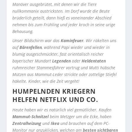
Manöver ausgebrütet, mit denen wir die Tiere
nullkommanix austricksten. Im Dorf wurde die Beute
brüderlich geteilt, dann hieß es voneinander Abschied
nehmen bis zum Frühling und jeder kroch in seine urige
Behausung.
Unser Bildschirm war das
Kaminfeuer
. Wir räkelten uns
auf
Bärenfellen
, während Papi wieder und wieder in
blumig ausgeschmückter, fast orientalisch reicher
bayerischer Mundart
Legenden
oder
Heldentaten
ruhmreicher Stammesführer vortrug und Mutti hübsche
Mützen aus Mammut-Leder strickte oder zottelige Stiefel
häkelte. Kinder, wie die Zeit vergeht!
HUMPELNDEN KRIEGERN
HELFEN NETFLIX UND CO.
Heute haben wir es natürlich viel gemütlicher. Kaufen
Mammut-Schnitzel
beim Metzger um die Ecke, haben
Zentralheizung
und
Ikea
und brauchen auf dem PC-
Monitor nur anzuklicken, welchen am
besten sichtbaren