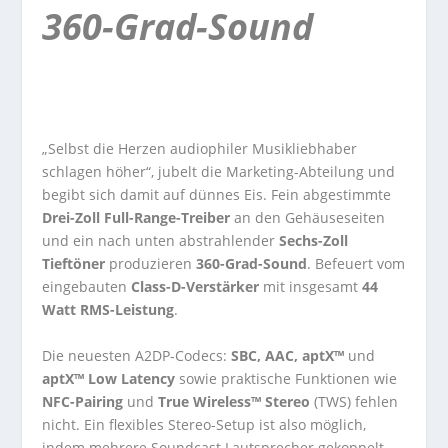
360-Grad-Sound
„Selbst die Herzen audiophiler Musikliebhaber
schlagen höher“, jubelt die Marketing-Abteilung und
begibt sich damit auf dünnes Eis. Fein abgestimmte
Drei-Zoll Full-Range-Treiber
an den Gehäuseseiten
und ein nach unten abstrahlender
Sechs-Zoll
Tieftöner
produzieren
360-Grad-Sound
. Befeuert vom
eingebauten
Class-D-Verstärker
mit insgesamt
44
Watt RMS-Leistung
.
Die neuesten A2DP-Codecs:
SBC, AAC, aptX™
und
aptX™ Low Latency
sowie praktische Funktionen wie
NFC-Pairing
und
True Wireless™ Stereo
(TWS) fehlen
nicht. Ein flexibles Stereo-Setup ist also möglich,
indem mehrere Soundcast Lautsprecher gekoppelt