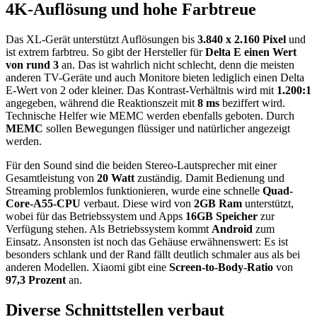
4K-Auflösung und hohe Farbtreue
Das XL-Gerät unterstützt Auflösungen bis
3.840 x 2.160 Pixel
und
ist extrem farbtreu. So gibt der Hersteller für
Delta E einen Wert
von rund 3
an. Das ist wahrlich nicht schlecht, denn die meisten
anderen TV-Geräte und auch Monitore bieten lediglich einen Delta
E-Wert von 2 oder kleiner. Das Kontrast-Verhältnis wird mit
1.200:1
angegeben, während die Reaktionszeit mit
8 ms
beziffert wird.
Technische Helfer wie MEMC werden ebenfalls geboten. Durch
MEMC
sollen Bewegungen flüssiger und natürlicher angezeigt
werden.
Für den Sound sind die beiden Stereo-Lautsprecher mit einer
Gesamtleistung von
20 Watt
zuständig. Damit Bedienung und
Streaming problemlos funktionieren, wurde eine schnelle
Quad-
Core-A55-CPU
verbaut. Diese wird von
2GB Ram
unterstützt,
wobei für das Betriebssystem und Apps
16GB Speicher
zur
Verfügung stehen. Als Betriebssystem kommt
Android
zum
Einsatz. Ansonsten ist noch das Gehäuse erwähnenswert: Es ist
besonders schlank und der Rand fällt deutlich schmaler aus als bei
anderen Modellen. Xiaomi gibt eine
Screen-to-Body-Ratio
von
97,3 Prozent
an.
Diverse Schnittstellen verbaut