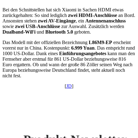
Bei den Schnittstellen hat sich Xiaomi in Sachen HDMI etwas
zurückgehalten: So sind lediglich
zwei HDMI-Anschlüsse
an Bord.
Ansonsten stehen
zwei AV-Eingänge
, ein
Antennenanschluss
sowie
zwei USB-Anschlüsse
zur Auswahl. Zusätzlich werden
Dualband-WiFi
und
Bluetooth 5.0
geboten.
Das Modell mit der offiziellen Bezeichnung
L86M9-EP
erscheint
vorerst nur in China. Kostenpunkt:
6.999 Yuan
. Das entspricht rund
1000 US-Dollar. Dank eines
Einführungsangebotes
kann man den
Fernseher aber erstmal für 861 US-Dollar beziehungsweise 816
Euro ergattern. Ob und wann der große 86 Zöller seinen Weg nach
Europa beziehungsweise Deutschland findet, steht aktuell noch
nicht fest.
[
JD
]