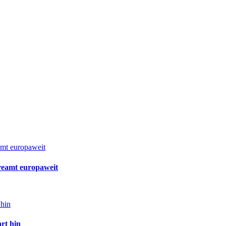
reamt europaweit
art hin