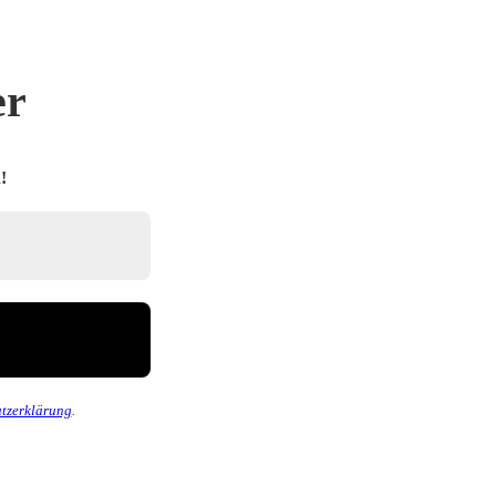
er
!
tzerklärung
.