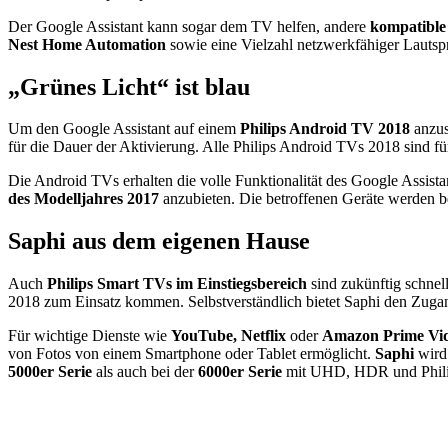
Der Google Assistant kann sogar dem TV helfen, andere
kompatible
Nest Home Automation
sowie eine Vielzahl netzwerkfähiger Lautsp
„Grünes Licht“ ist blau
Um den Google Assistant auf einem
Philips Android TV 2018
anzus
für die Dauer der Aktivierung. Alle Philips Android TVs 2018 sind f
Die Android TVs erhalten die volle Funktionalität des Google Assista
des Modelljahres 2017
anzubieten. Die betroffenen Geräte werden be
Saphi aus dem eigenen Hause
Auch
Philips Smart TVs im Einstiegsbereich
sind zukünftig schnel
2018 zum Einsatz kommen. Selbstverständlich bietet Saphi den Zuga
Für wichtige Dienste wie
YouTube, Netflix
oder
Amazon Prime Vi
von Fotos von einem Smartphone oder Tablet ermöglicht.
Saphi
wird
5000er Serie
als auch bei der
6000er Serie
mit UHD, HDR und Phili