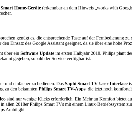
 Smart Home-Geräte
(erkennbar an dem Hinweis „works with Google 
recher.
prechen genügt es, die entsprechende Taste auf der Fernbedienung zu dr
ür den Einsatz des Google Assistant geeignet, da sie über eine hohe Pr
nt über ein
Software Update
im ersten Halbjahr 2018. Philips plant de
kannt gegeben, sobald der Service verfügbar ist.
ler und einfacher zu bedienen. Das
Saphi Smart TV User Interface
is
ng zu den bekannten
Philips Smart TV-Apps
, die jetzt noch komforta
deo
sind nur wenige Klicks erforderlich. Ein Mehr an Komfort bietet a
 in allen 2018er Philips Smart TVs mit einem Linux-Betriebssystem 
ps Ambilight.