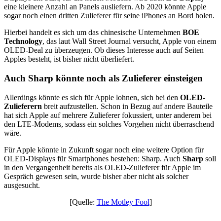
eine kleinere Anzahl an Panels ausliefern. Ab 2020 könnte Apple
sogar noch einen dritten Zulieferer für seine iPhones an Bord holen.
Hierbei handelt es sich um das chinesische Unternehmen
BOE
Technology
, das laut Wall Street Journal versucht, Apple von einem
OLED-Deal zu überzeugen. Ob dieses Interesse auch auf Seiten
Apples besteht, ist bisher nicht überliefert.
Auch Sharp könnte noch als Zulieferer einsteigen
Allerdings könnte es sich für Apple lohnen, sich bei den
OLED-
Zulieferern
breit aufzustellen. Schon in Bezug auf andere Bauteile
hat sich Apple auf mehrere Zulieferer fokussiert, unter anderem bei
den LTE-Modems, sodass ein solches Vorgehen nicht überraschend
wäre.
Für Apple könnte in Zukunft sogar noch eine weitere Option für
OLED-Displays für Smartphones bestehen: Sharp. Auch
Sharp
soll
in den Vergangenheit bereits als OLED-Zulieferer für Apple im
Gespräch gewesen sein, wurde bisher aber nicht als solcher
ausgesucht.
[Quelle:
The Motley Fool
]