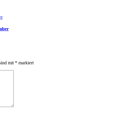
ember
sind mit
*
markiert