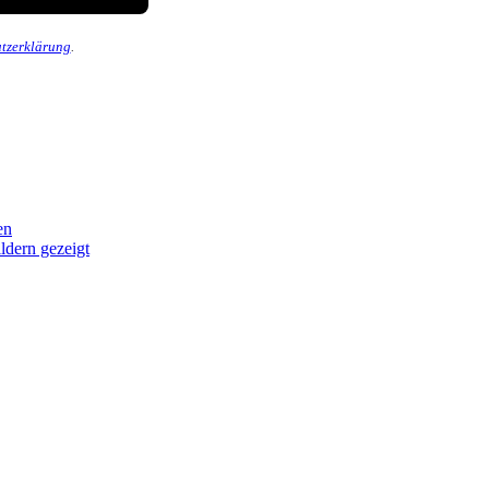
tzerklärung
.
en
ldern gezeigt