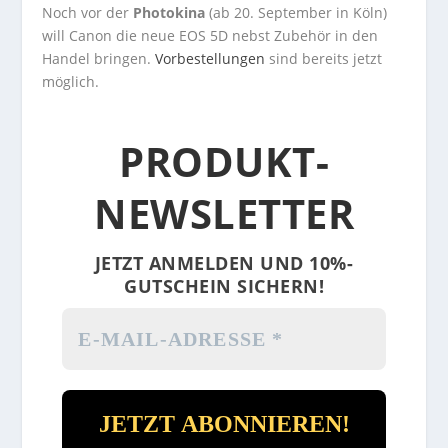
Noch vor der
Photokina
(ab 20. September in Köln)
will Canon die neue EOS 5D nebst Zubehör in den
Handel bringen.
Vorbestellungen
sind bereits jetzt
möglich.
PRODUKT-
NEWSLETTER
JETZT ANMELDEN UND 10%-
GUTSCHEIN SICHERN!