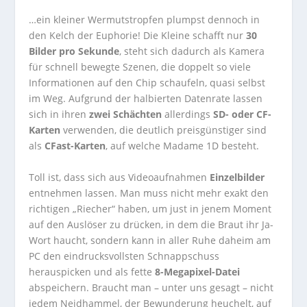
…ein kleiner Wermutstropfen plumpst dennoch in
den Kelch der Euphorie! Die Kleine schafft nur
30
Bilder pro Sekunde
, steht sich dadurch als Kamera
für schnell bewegte Szenen, die doppelt so viele
Informationen auf den Chip schaufeln, quasi selbst
im Weg. Aufgrund der halbierten Datenrate lassen
sich in ihren
zwei Schächten
allerdings
SD- oder CF-
Karten
verwenden, die deutlich preisgünstiger sind
als
CFast-Karten
, auf welche Madame 1D besteht.
Toll ist, dass sich aus Videoaufnahmen
Einzelbilder
entnehmen lassen. Man muss nicht mehr exakt den
richtigen „Riecher“ haben, um just in jenem Moment
auf den Auslöser zu drücken, in dem die Braut ihr Ja-
Wort haucht, sondern kann in aller Ruhe daheim am
PC den eindrucksvollsten Schnappschuss
herauspicken und als fette
8-Megapixel-Datei
abspeichern. Braucht man – unter uns gesagt – nicht
jedem Neidhammel, der Bewunderung heuchelt, auf