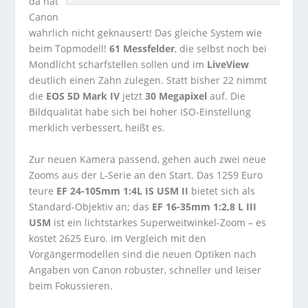
da hat
Canon
wahrlich nicht geknausert! Das gleiche System wie
beim Topmodell!
61 Messfelder
, die selbst noch bei
Mondlicht scharfstellen sollen und im
LiveView
deutlich einen Zahn zulegen. Statt bisher 22 nimmt
die
EOS 5D Mark IV
jetzt
30 Megapixel
auf. Die
Bildqualität habe sich bei hoher ISO-Einstellung
merklich verbessert, heißt es.
Zur neuen Kamera passend, gehen auch zwei neue
Zooms aus der L-Serie an den Start. Das 1259 Euro
teure
EF 24-105mm 1:4L IS USM II
bietet sich als
Standard-Objektiv an; das
EF 16-35mm 1:2,8 L III
USM
ist ein lichtstarkes Superweitwinkel-Zoom – es
kostet 2625 Euro. Im Vergleich mit den
Vorgängermodellen sind die neuen Optiken nach
Angaben von Canon robuster, schneller und leiser
beim Fokussieren.