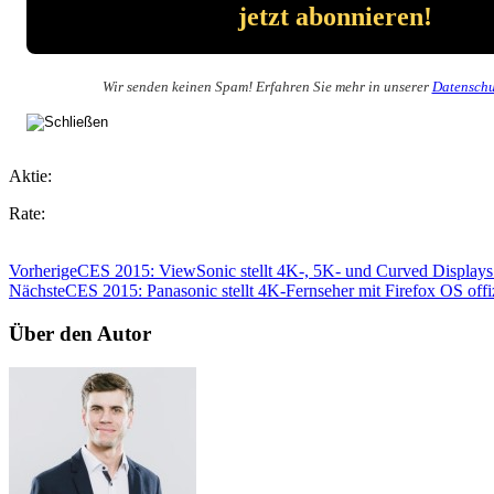
Wir senden keinen Spam! Erfahren Sie mehr in unserer
Datenschu
Aktie:
Rate:
Vorherige
CES 2015: ViewSonic stellt 4K-, 5K- und Curved Displays
Nächste
CES 2015: Panasonic stellt 4K-Fernseher mit Firefox OS offiz
Über den Autor