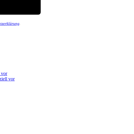
tzerklärung
.
 vor
iell vor