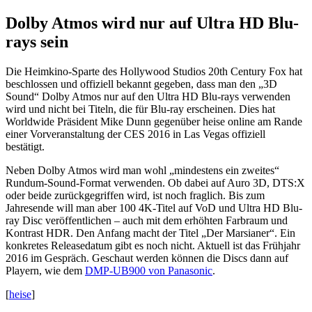
Dolby Atmos wird nur auf Ultra HD Blu-
rays sein
Die Heimkino-Sparte des Hollywood Studios 20th Century Fox hat
beschlossen und offiziell bekannt gegeben, dass man den „3D
Sound“ Dolby Atmos nur auf den Ultra HD Blu-rays verwenden
wird und nicht bei Titeln, die für Blu-ray erscheinen. Dies hat
Worldwide Präsident Mike Dunn gegenüber heise online am Rande
einer Vorveranstaltung der CES 2016 in Las Vegas offiziell
bestätigt.
Neben Dolby Atmos wird man wohl „mindestens ein zweites“
Rundum-Sound-Format verwenden. Ob dabei auf Auro 3D, DTS:X
oder beide zurückgegriffen wird, ist noch fraglich. Bis zum
Jahresende will man aber 100 4K-Titel auf VoD und Ultra HD Blu-
ray Disc veröffentlichen – auch mit dem erhöhten Farbraum und
Kontrast HDR. Den Anfang macht der Titel „Der Marsianer“. Ein
konkretes Releasedatum gibt es noch nicht. Aktuell ist das Frühjahr
2016 im Gespräch. Geschaut werden können die Discs dann auf
Playern, wie dem
DMP-UB900 von Panasonic
.
[
heise
]