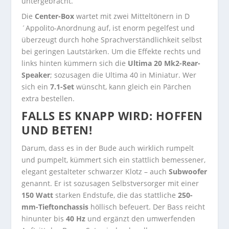
untergebracht.
Die
Center-Box
wartet mit zwei Mitteltönern in D
´Appolito-Anordnung auf, ist enorm pegelfest und
überzeugt durch hohe Sprachverständlichkeit selbst
bei geringen Lautstärken. Um die Effekte rechts und
links hinten kümmern sich die
Ultima 20 Mk2-Rear-
Speaker
; sozusagen die Ultima 40 in Miniatur. Wer
sich ein
7.1-Set
wünscht, kann gleich ein Pärchen
extra bestellen.
FALLS ES KNAPP WIRD: HOFFEN
UND BETEN!
Darum, dass es in der Bude auch wirklich rumpelt
und pumpelt, kümmert sich ein stattlich bemessener,
elegant gestalteter schwarzer Klotz – auch
Subwoofer
genannt. Er ist sozusagen Selbstversorger mit einer
150 Watt
starken Endstufe, die das stattliche
250-
mm-Tieftonchassis
höllisch befeuert. Der Bass reicht
hinunter bis
40 Hz
und ergänzt den umwerfenden