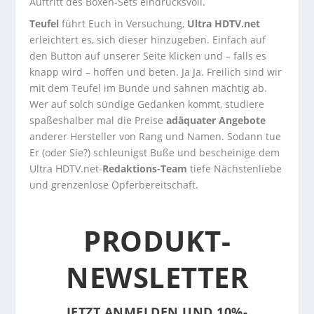
Auftritt des Boxen-Sets eindrucksvoll.
Teufel
führt Euch in Versuchung,
Ultra HDTV.net
erleichtert es, sich dieser hinzugeben. Einfach auf
den Button auf unserer Seite klicken und – falls es
knapp wird – hoffen und beten. Ja Ja. Freilich sind wir
mit dem Teufel im Bunde und sahnen mächtig ab.
Wer auf solch sündige Gedanken kommt, studiere
spaßeshalber mal die Preise
adäquater Angebote
anderer Hersteller von Rang und Namen. Sodann tue
Er (oder Sie?) schleunigst Buße und bescheinige dem
Ultra HDTV.net-
Redaktions-Team
tiefe Nächstenliebe
und grenzenlose Opferbereitschaft.
PRODUKT-
NEWSLETTER
JETZT ANMELDEN UND 10%-