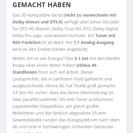
EMACHT HABEN
Das 3D-kompatible Gerät
(nicht zu verwechseln mit
Dolby-Atmos und DTS:X)
verfügt über einen Decoder
für DTS HD-Master, Dolby True-HD, DTS, Dolby Digital,
Dolby Pro Logic und weitere Formate. Ein
Tuner mit
RDS-Funkiton
ist an Bord. Per
7.1 Analog-Ausgang
wird an den Endverstärker angedockt.
Wohin mit so viel Energie? Das
5.1-Set
mit den beiden
knapp über einen Meter hohen
Ultima 40-
Standboxen
freut sich auf Arbeit. Dieser
Lautsprecher, die in zahllosen Tests gefeierte und
ausgezeichnete Ultima 40, hat Teufel groß gemacht.
Ich bin mir sicher, dass das keine Übertreibung ist.
Zwei parallel laufende 165-mm-Töner produzieren
zupackenden Doppelbass, ein gleich großer
Mitteltöner und die farblich abgesetzte 25-mm-
Gewebekalotte runden das Klangspektrum nach oben
ab und sind in hochwertigen, schlanken Gehäusen