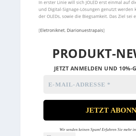
In erster Linie will sich JOLED erst einmal auf 
und Digital-Signage-Lösungen genutzt werden k
der OLEDs, sowie die Biegsamkeit. Das Ziel sei
[
Eletroniknet
,
Diarionuestrapais
]
PRODUKT-NE
JETZT ANMELDEN UND 10%-G
Wir senden keinen Spam! Erfahren Sie mehr i