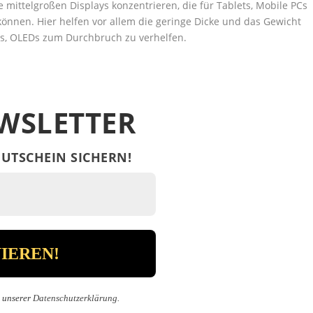
die mittelgroßen Displays konzentrieren, die für Tablets, Mobile PCs
önnen. Hier helfen vor allem die geringe Dicke und das Gewicht
 es, OLEDs zum Durchbruch zu verhelfen.
WSLETTER
UTSCHEIN SICHERN!
n unserer
Datenschutzerklärung
.