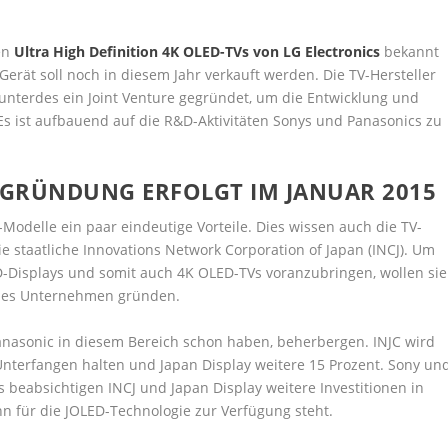
ten
Ultra High Definition 4K OLED-TVs von LG Electronics
bekannt
 Gerät soll noch in diesem Jahr verkauft werden. Die TV-Hersteller
 unterdes ein Joint Venture gegründet, um die Entwicklung und
Es ist aufbauend auf die R&D-Aktivitäten Sonys und Panasonics zu
SGRÜNDUNG ERFOLGT IM JANUAR 2015
delle ein paar eindeutige Vorteile. Dies wissen auch die TV-
ie staatliche Innovations Network Corporation of Japan (INCJ). Um
-Displays und somit auch 4K OLED-TVs voranzubringen, wollen sie
ames Unternehmen gründen.
Panasonic in diesem Bereich schon haben, beherbergen. INJC wird
nterfangen halten und Japan Display weitere 15 Prozent. Sony un
s beabsichtigen INCJ und Japan Display weitere Investitionen in
nn für die JOLED-Technologie zur Verfügung steht.