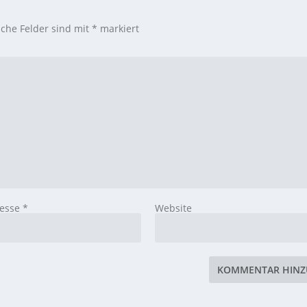
iche Felder sind mit
*
markiert
resse
*
Website