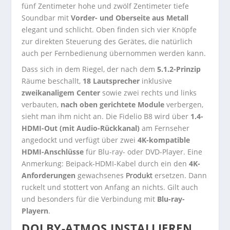
fünf Zentimeter hohe und zwölf Zentimeter tiefe
Soundbar mit
Vorder- und Oberseite aus Metall
elegant und schlicht. Oben finden sich vier Knöpfe
zur direkten Steuerung des Gerätes, die natürlich
auch per Fernbedienung übernommen werden kann.
Dass sich in dem Riegel, der nach dem
5.1.2-Prinzip
Räume beschallt,
18 Lautsprecher
inklusive
zweikanaligem Center
sowie zwei rechts und links
verbauten,
nach oben gerichtete Module
verbergen,
sieht man ihm nicht an. Die Fidelio B8 wird über
1.4-
HDMI-Out (mit Audio-Rückkanal)
am Fernseher
angedockt und verfügt über zwei
4K-kompatible
HDMI-Anschlüsse
für Blu-ray- oder DVD-Player. Eine
Anmerkung: Beipack-HDMI-Kabel durch ein den
4K-
Anforderungen
gewachsenes
Produkt
ersetzen. Dann
ruckelt und stottert von Anfang an nichts. Gilt auch
und besonders für die Verbindung mit
Blu-ray-
Playern
.
DOLBY-ATMOS INSTALLIEREN