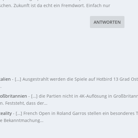
schen. Zukunft ist da echt ein Fremdwort. Einfach nur
ANTWORTEN
talien
- […] Ausgestrahlt werden die Spiele auf Hotbird 13 Grad Ost
…
roßbritannien
- […] die Partien nicht in 4K-Auflösung in Großbritan
n. Feststeht, dass der…
eality
- […] French Open in Roland Garros stellen ein besonderes 
r die Bekanntmachung…