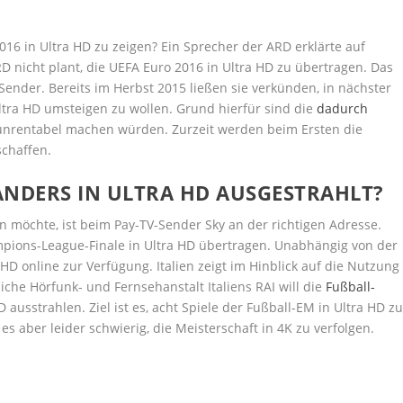
016 in Ultra HD zu zeigen? Ein Sprecher der ARD erklärte auf
 nicht plant, die UEFA Euro 2016 in Ultra HD zu übertragen. Das
n Sender. Bereits im Herbst 2015 ließen sie verkünden, in nächster
ltra HD umsteigen zu wollen. Grund hierfür sind die
dadurch
 unrentabel machen würden. Zurzeit werden beim Ersten die
schaffen.
ANDERS IN ULTRA HD AUSGESTRAHLT?
en möchte, ist beim Pay-TV-Sender Sky an der richtigen Adresse.
mpions-League-Finale in Ultra HD übertragen. Unabhängig von der
HD online zur Verfügung. Italien zeigt im Hinblick auf die Nutzung
tliche Hörfunk- und Fernsehanstalt Italiens RAI will die
Fußball-
ausstrahlen. Ziel ist es, acht Spiele der Fußball-EM in Ultra HD z
s aber leider schwierig, die Meisterschaft in 4K zu verfolgen.