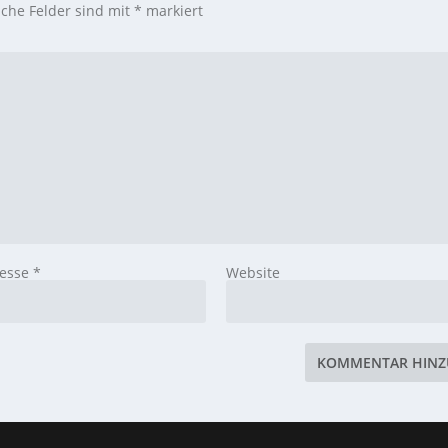
iche Felder sind mit
*
markiert
resse
*
Website