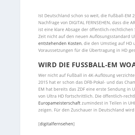
Ist Deutschland schon so weit, die Fußball-EM 2
Nachfrage von DIGITAL FERNSEHEN, dass die ARD
ist eine klare Absage der öffentlich-rechtliche
Zeit nicht auf den neuen Auflösungsstandard U
entstehenden Kosten
, die den Umstieg auf HD
Voraussetzungen für die Übertragung in HD ge
WIRD DIE FUSSBALL-EM WO
Wer nicht auf Fußball in 4K-Auflösung verzicht
2015 hat er schon das DFB-Pokal- und das Cha
EM hat bereits das ZDF eine erste Sendung in U
von Ultra HD fortschrittlich. Die öffentlich-rech
Europameisterschaft
zumindest in Teilen in UHD 
zeigen. Für den Zuschauer in Deutschland wird e
[
digitalfernsehen
]