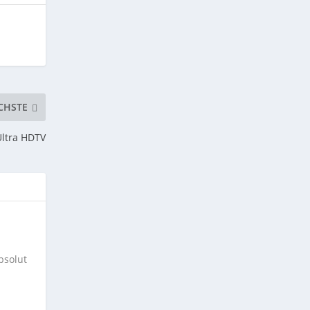
CHSTE
Ultra HDTV
bsolut