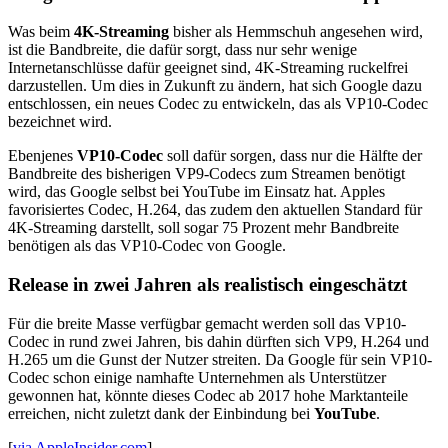
Was beim
4K-Streaming
bisher als Hemmschuh angesehen wird,
ist die Bandbreite, die dafür sorgt, dass nur sehr wenige
Internetanschlüsse dafür geeignet sind, 4K-Streaming ruckelfrei
darzustellen. Um dies in Zukunft zu ändern, hat sich Google dazu
entschlossen, ein neues Codec zu entwickeln, das als VP10-Codec
bezeichnet wird.
Ebenjenes
VP10-Codec
soll dafür sorgen, dass nur die Hälfte der
Bandbreite des bisherigen VP9-Codecs zum Streamen benötigt
wird, das Google selbst bei YouTube im Einsatz hat. Apples
favorisiertes Codec, H.264, das zudem den aktuellen Standard für
4K-Streaming darstellt, soll sogar 75 Prozent mehr Bandbreite
benötigen als das VP10-Codec von Google.
Release in zwei Jahren als realistisch eingeschätzt
Für die breite Masse verfügbar gemacht werden soll das VP10-
Codec in rund zwei Jahren, bis dahin dürften sich VP9, H.264 und
H.265 um die Gunst der Nutzer streiten. Da Google für sein VP10-
Codec schon einige namhafte Unternehmen als Unterstützer
gewonnen hat, könnte dieses Codec ab 2017 hohe Marktanteile
erreichen, nicht zuletzt dank der Einbindung bei
YouTube
.
[
via AppleInsider.com
]