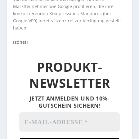
Marktteilnehmer wie Google profitieren, die ihre
konkurrierenden Kompressions-Standards (bei
Google VP9) bereits lizenzfrei zur Verfügung gestellt
haben.
[
zdnet
]
PRODUKT-
NEWSLETTER
JETZT ANMELDEN UND 10%-
GUTSCHEIN SICHERN!