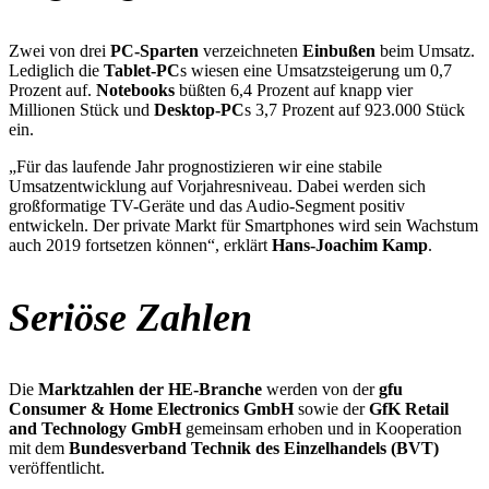
Zwei von drei
PC-Sparten
verzeichneten
Einbußen
beim Umsatz.
Lediglich die
Tablet-PC
s wiesen eine Umsatzsteigerung um 0,7
Prozent auf.
Notebooks
büßten 6,4 Prozent auf knapp vier
Millionen Stück und
Desktop-PC
s 3,7 Prozent auf 923.000 Stück
ein.
„Für das laufende Jahr prognostizieren wir eine stabile
Umsatzentwicklung auf Vorjahresniveau. Dabei werden sich
großformatige TV-Geräte und das Audio-Segment positiv
entwickeln. Der private Markt für Smartphones wird sein Wachstum
auch 2019 fortsetzen können“, erklärt
Hans-Joachim Kamp
.
Seriöse Zahlen
Die
Marktzahlen der HE-Branche
werden von der
gfu
Consumer & Home Electronics GmbH
sowie der
GfK Retail
and Technology GmbH
gemeinsam erhoben und in Kooperation
mit dem
Bundesverband Technik des Einzelhandels (BVT)
veröffentlicht.