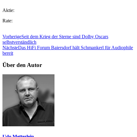
Aktie:
Rate:
Vorherige
Seit dem Krieg der Sterne sind Dolby Oscars
selbstverständlich
Nächste
Das HiFi Forum Baiersdorf hält Schmankerl für Audiophile
bereit
Über den Autor
Udo Metterlein