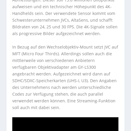
aufweisen und ein technischer Höhepunkt des 4K-
Handhelds sein. Der verwendete Sensor kommt vom
Schwesterunternehmen JVCs, AltaSens, und schafft
Bildraten von 24, 25 und 30 FPS. Die 4K-Signale sollen
als progressive Bilder aufgezeichnet werden.
In Bezug auf den Wechselobjektiv-Mount setzt JVC auf
MFT (Micro Four Thirds). Allerdings sollen auch die
mittlerweile von verschiedenen Anbietern
verfügbaren Objektivadapter am GY-LS300
angebracht werden. Aufgezeichnet wird dann auf
SDHC/SDXC-Speicherkarten (UHS-I, U3). Den Angaben
des Unternehmens nach werden unterschiedliche
Codes zur Verfügung stehen, die auch parallel
verwendet werden können. Eine Streaming-Funktion
soll auch mit dabei sein.