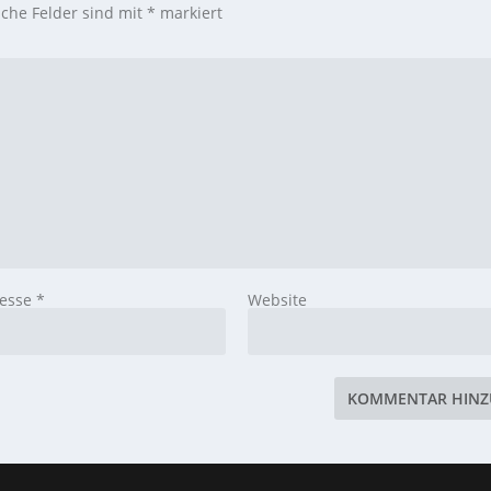
iche Felder sind mit
*
markiert
resse
*
Website