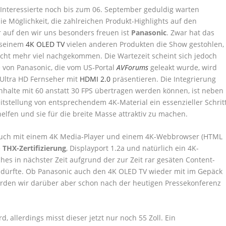
Interessierte noch bis zum 06. September geduldig warten
 Möglichkeit, die zahlreichen Produkt-Highlights auf den
r auf den wir uns besonders freuen ist
Panasonic
. Zwar hat das
 seinem
4K OLED TV
vielen anderen Produkten die Show gestohlen,
icht mehr viel nachgekommen. Die Wartezeit scheint sich jedoch
e von Panasonic, die vom US-Portal
AVForums
geleakt wurde, wird
 Ultra HD Fernseher mit
HDMI 2.0
präsentieren. Die Integrierung
halte mit 60 anstatt 30 FPS übertragen werden können, ist neben
tstellung von entsprechendem 4K-Material ein essenzieller Schrit
lfen und sie für die breite Masse attraktiv zu machen.
uch mit einem 4K Media-Player und einem 4K-Webbrowser (HTML
e
THX-Zertifizierung
, Displayport 1.2a und natürlich ein 4K-
lches in nächster Zeit aufgrund der zur Zeit rar gesäten Content-
 dürfte. Ob Panasonic auch den 4K OLED TV wieder mit im Gepäck
 werden wir darüber aber schon nach der heutigen Pressekonferenz
, allerdings misst dieser jetzt nur noch 55 Zoll. Ein