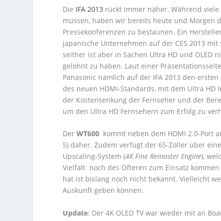
Die
IFA 2013
rückt immer näher. Während viele 
müssen, haben wir bereits heute und Morgen die
Pressekonferenzen zu bestaunen. Ein Herstelle
japanische Unternehmen auf der CES 2013 mit
seither ist aber in Sachen Ultra HD und OLED n
gelohnt zu haben. Laut einer Präsentationsseit
Panasonic nämlich auf der IFA 2013 den ersten
des neuen HDMI-Standards, mit dem Ultra HD In
der Kostensenkung der Fernseher und der Berei
um den Ultra HD Fernsehern zum Erfolg zu verhe
Der
WT600
kommt neben dem HDMI 2.0-Port a
5) daher. Zudem verfügt der 65-Zöller über ein
Upscaling-System (
4K Fine Remaster Engine
), we
Vielfalt noch des Öfteren zum Einsatz kommen
hat ist bislang noch nicht bekannt. Vielleicht
Auskunft geben können.
Update
: Der 4K OLED TV war wieder mit an Board