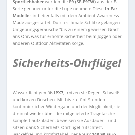
Sportliebhaber
werden die
E9 (SE-E9TW)
aus der E-
Serie genauer unter die Lupe nehmen: Diese
In-Ear-
Modelle
sind ebenfalls mit dem Ambient-Awareness-
Mode ausgestattet. Durch schmale Schlitze gelangen
Umgebungsgeräusche “bis zu einem gewissen Grad”
ans Ohr, was für erhöhte Sicherheit beim Joggen oder
anderen Outdoor-Aktivitäten sorge.
Sicherheits-Ohrflügel
Wasserdicht gemäß
IPX7
, trotzen sie Regen, Schweiß
und kurzen Duschen. Mit bis zu fünf Stunden
kontinuierlicher Wiedergabe und der Möglichkeit, sie
dreimal wieder über die mitgelieferte Tragetasche
komplett aufzuladen, beweisen sie Ausdauer – und
sitzen dank Sicherheits-Ohrflügel rutschfest,
wackelfrei und komfortabel. Der Preis?
149,99 Euro
.