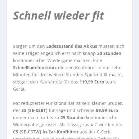
Schnell wieder fit
Sorgen um den
Ladezustand des Akkus
müssen sich
seine Träger angeblich erst nach knapp
30 Stunden
kontinuierlicher Wiedergabe machen. Eine
Schnellladefunktion
, die den Kopfhörer in nur zehn
Minuten für drei weitere Stunden Spielzeit fit macht,
steigert den Kaufanreiz für das
119,99 Euro
teure
Gerät.
Mit reduzierter Funktionalität ist sein kleiner Bruder,
der
S3 (SE-S3BT)
für sage und schreibe
59,99 Euro
immer noch für bis zu
25 Stunden
kontinuierliche
Wiedergabe gerüstet. Als “Lässig-casual” werden die
C5 (SE-C5TW) In-Ear-Kopfhörer
aus der C-Serie
umschrieben, die in drei verschiedenen Farben für