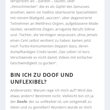
verspritzen als – pardon – saufen, über
„Feinschmecker“, die es als Gipfel des Genusses
ansehen, wenn sie maßlos überteuerte Spezialitäten
mit reinem Blattgold „würzen“, über degenerierte
Teilnehmer an Wettfress-Orgien, aufgeblasene Mode-
Gecken, verwöhnte Ziegen, arrogante Berufs-Söhne
und -Töchter, die Vermögen verprassen, ohne jemals
einen Cent selbst verdient zu haben, kamen jetzt
noch Turbo-Konsumenten-Deppen dazu, deren
dumpfbackiges Credo lautet „Das Leben ist kurz.
Verschwende es nicht damit, Videos mit einfacher
Geschwindigkeit zu gucken“.
BIN ICH ZU DOOF UND
UNFLEXIBEL?
Andererseits: Warum rege ich mich auf? Wird das
etwas ändern? Bestimmt nicht. Vielleicht bin ich ja
der
Doofe
, der zu unflexibel ist, um zeitgemäß zu
leben und zu genießen? Wundern würde es mich