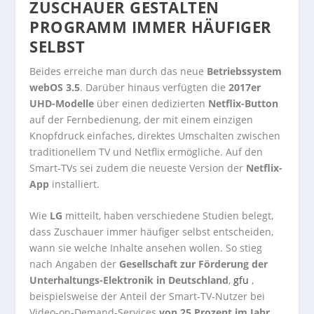
ZUSCHAUER GESTALTEN
PROGRAMM IMMER HÄUFIGER
SELBST
Beides erreiche man durch das neue
Betriebssystem
webOS 3.5
. Darüber hinaus verfügten die
2017er
UHD-Modelle
über einen dedizierten
Netflix-Button
auf der Fernbedienung, der mit einem einzigen
Knopfdruck einfaches, direktes Umschalten zwischen
traditionellem TV und Netflix ermögliche. Auf den
Smart-TVs sei zudem die neueste Version der
Netflix-
App
installiert.
Wie
LG
mitteilt, haben verschiedene Studien belegt,
dass Zuschauer immer häufiger selbst entscheiden,
wann sie welche Inhalte ansehen wollen. So stieg
nach Angaben der
Gesellschaft zur Förderung der
Unterhaltungs-Elektronik in Deutschland
,
gfu
,
beispielsweise der Anteil der Smart-TV-Nutzer bei
Video-on-Demand-Services
von 25 Prozent im Jahr