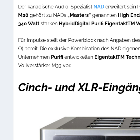
Der kanadische Audio-Spezialist
NAD
erweitert sein 
M28
gehört zu NADs
„Masters“
genannten
High En
340 Watt
starken
HybridDigital Purifi EigentaktTM 
Für Impulse stellt der Powerblock nach Angaben des H
Ω) bereit. Die exklusive Kombination des NAD eigene
Unternehmen
Purifi
entwickelten
EigentaktTM Tech
Vollverstärker M33 vor.
Cinch- und XLR-Eingä