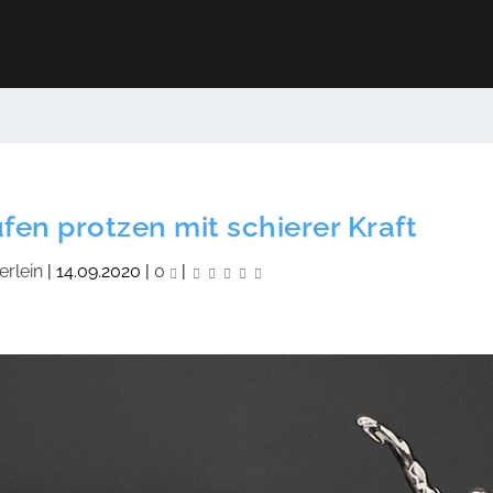
n protzen mit schierer Kraft
erlein
|
14.09.2020
|
0
|