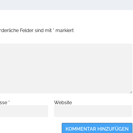
rderliche Felder sind mit
*
markiert
esse
*
Website