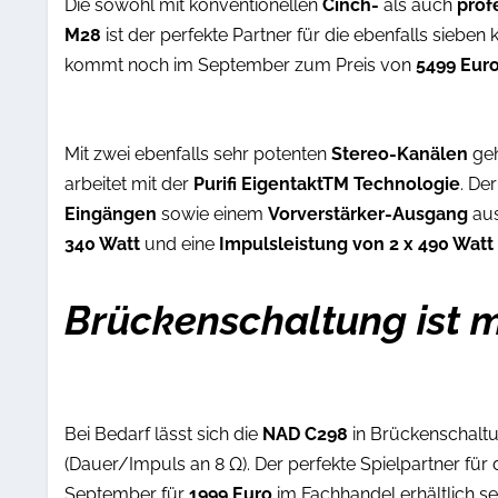
Die sowohl mit konventionellen
Cinch-
als auch
prof
M28
ist der perfekte Partner für die ebenfalls sieben
kommt noch im September zum Preis von
5499 Eur
Mit zwei ebenfalls sehr potenten
Stereo-Kanälen
geh
arbeitet mit der
Purifi EigentaktTM Technologie
. De
Eingängen
sowie einem
Vorverstärker-Ausgang
aus
340 Watt
und eine
Impulsleistung von 2 x 490 Wat
Brückenschaltung ist 
Bei Bedarf lässt sich die
NAD C298
in Brückenschaltu
(Dauer/Impuls an 8 Ω). Der perfekte Spielpartner für
September für
1999 Euro
im Fachhandel erhältlich se