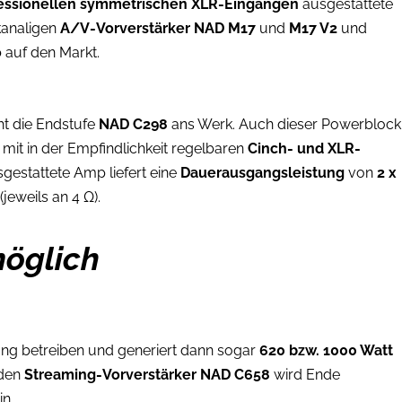
essionellen symmetrischen XLR-Eingängen
ausgestattete
 kanaligen
A/V-Vorverstärker NAD M17
und
M17 V2
und
o
auf den Markt.
t die Endstufe
NAD C298
ans Werk. Auch dieser Powerblock
r mit in der Empfindlichkeit regelbaren
Cinch- und XLR-
gestattete Amp liefert eine
Dauerausgangsleistung
von
2 x
t
(jeweils an 4 Ω).
möglich
ng betreiben und generiert dann sogar
620 bzw. 1000 Watt
 den
Streaming-Vorverstärker NAD C658
wird Ende
in.