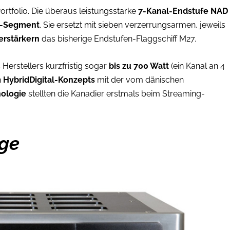
Portfolio. Die überaus leistungsstarke
7-Kanal-Endstufe NAD
d-Segment
. Sie ersetzt mit sieben verzerrungsarmen, jeweils
Verstärkern
das bisherige Endstufen-Flaggschiff M27.
erstellers kurzfristig sogar
bis zu 700 Watt
(ein Kanal an 4
n
HybridDigital-Konzepts
mit der vom dänischen
nologie
stellten die Kanadier erstmals beim Streaming-
nge