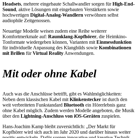
Headsets
, mehrere eingebaute Schallwandler sorgen für
High-End-
Sound
, aktive Lösungen mit eingebauten Verstärkern sowie
hochwertigen
Digital-Analog-Wandlern
verwöhnen selbst
audiophile Zeitgenossen.
Neuartige Modelle weisen zudem eine Reihe weiterer
Komfortmerkmale auf:
Raumklang-Kopfhörer
, die Heimkino-
Tonformate wiedergeben können, Varianten mit
Einmessfunktion
für individuelle Anpassung des Klangbilds sowie
Kombinationen
mit Brillen
für
Virtual Reality
Anwendungen.
Mit oder ohne Kabel
Auch was die Anschlüsse betrifft, gibt es Wahlmöglichkeiten:
Neben dem klassischen Kabel mit
Klinkenstecker
ist durch den
weit verbreiteten Funkstandard
Bluetooth
ein Hörerlebnis ganz
ohne Kabel möglich. Zudem werden Modelle angeboten, die Musik
über den
Lightning-Anschluss von iOS-Geräten
zuspielen.
Hans-Joachim Kamp bleibt zuversichtlich: „Der Markt für
Kopfhörer wird sich auch im Jahr 2020 und darüber hinaus weiter
positiv entwickeln. Dafür sorgen innovative und kreative Technik-