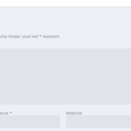
iche Felder sind mit
*
markiert
resse
*
Website