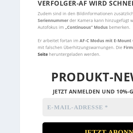
VERFOLGER-AF WIRD SCHNE
Zudem sind in den Bildinformationen zusätzlic
Seriennummer
der Kamera kann hinzugefügt we
Autofokus im
„Continuous“ Modus
bemerken.
Er arbeitet fortan im
AF-C Modus mit E-Mount 
mit falschen Überhitzungswarnungen. Die
Firm
Seite
heruntergeladen werden.
PRODUKT-NE
JETZT ANMELDEN UND 10%-G