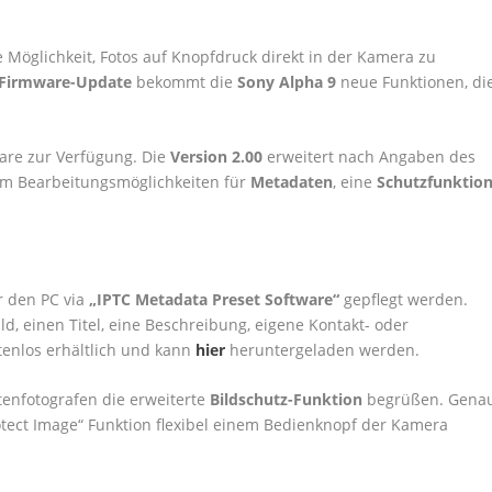
 Möglichkeit, Fotos auf Knopfdruck direkt in der Kamera zu
Firmware-Update
bekommt die
Sony Alpha 9
neue Funktionen, di
ware zur Verfügung. Die
Version 2.00
erweitert nach Angaben des
um Bearbeitungsmöglichkeiten für
Metadaten
, eine
Schutzfunktio
 den PC via
„IPTC Metadata Preset Software“
gepflegt werden.
d, einen Titel, eine Beschreibung, eigene Kontakt- oder
stenlos erhältlich und kann
hier
heruntergeladen werden.
htenfotografen die erweiterte
Bildschutz-Funktion
begrüßen. Gena
tect Image“ Funktion flexibel einem Bedienknopf der Kamera