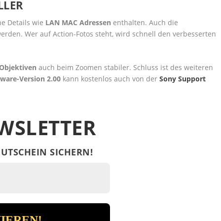
LLER
he Details wie
LAN MAC Adressen
enthalten. Auch die
rden. Wer auf Action-Fotos steht, wird schnell den verbesserten
Objektiven
auch beim Zoomen stabiler. Schluss ist des weiteren
ware-Version 2.00
kann kostenlos auch von der
Sony Support
WSLETTER
UTSCHEIN SICHERN!