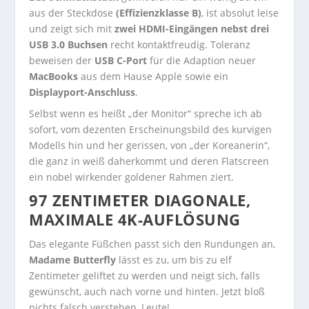
aus der Steckdose
(Effizienzklasse B)
, ist absolut leise
und zeigt sich mit
zwei HDMI-Eingängen nebst drei
USB 3.0 Buchsen
recht kontaktfreudig. Toleranz
beweisen der
USB C-Port
für die Adaption neuer
MacBooks
aus dem Hause Apple sowie ein
Displayport-Anschluss
.
Selbst wenn es heißt „der Monitor“ spreche ich ab
sofort, vom dezenten Erscheinungsbild des kurvigen
Modells hin und her gerissen, von „der Koreanerin“,
die ganz in weiß daherkommt und deren Flatscreen
ein nobel wirkender goldener Rahmen ziert.
97 ZENTIMETER DIAGONALE,
MAXIMALE 4K-AUFLÖSUNG
Das elegante Füßchen passt sich den Rundungen an,
Madame Butterfly
lässt es zu, um bis zu elf
Zentimeter geliftet zu werden und neigt sich, falls
gewünscht, auch nach vorne und hinten. Jetzt bloß
nichts falsch verstehen, Leute!