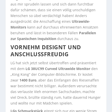
aus mir sprudeln lassen und sich dann furchtbar
dafür schämen, dass sie einen völlig unschuldigen
Menschen so übel verdächtigt haben! Anders
ausgedrückt: die Anschaffung eines
Ultrawide-
Monitors
kann auf durchaus ehrenwerten Ansätzen
beruhen und lässt in besonderen Fällen
Parallelen
zur Spanischen Inquisition
durchaus zu.
VORNEHM DESIGNT UND
ANSCHLUSSFREUDIG
LG hat sich jetzt selbst übertroffen und präsentiert
mit dem
LG 38UC99 Curved Ultrawide Monitor
den
„King Kong“ der Computer-Bildschirme. Er kostet
zwar
1400 Euro
, aber das Einfangen des Riesenaffen
war bestimmt nicht billiger. Außerdem verursachte
das verlauste Vieh enormen Sachschaden, machte
viel Dreck, brüllte ständig rum, hatte dauernd Hunger
und wollte nur mit Mädchen spielen.
LGs Schmuckstück
gönnt sich nur ein wenig Strom