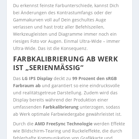
Du erkennst feinste Farbunterschiede, kannst Dich
bei Änderungen des Kontrastumfangs oder der
Gammakurven voll auf Dein geschultes Auge
verlassen und hast trotz aller Befehlszeilen,
Werkzeugleisten und Diagramme immer noch ein
riesiges Foto vor Augen. Einmal Ultra-Wide – immer
Ultra-Wide. Das ist die Konsequenz.
FARBKALIBRIERUNG AB WERK
IST „SERIENMÄSSIG“
Das
LG IPS Display
deckt zu
99 Prozent den sRGB
Farbraum ab
und garantiert so eine eindrucksvolle
und realitätsgetreue Darstellung. Zudem wird das
Display bereits während der Produktion einer
umfassenden
Farbkalibrierung
unterzogen, sodass
ab Werk optimale Farbwiedergabe gewährleistet ist.
Durch die
AMD FreeSync Technologie
werden Effekte
wie Bildschirm-Tearing und Ruckeleffekte, die durch
fehlerhafte Kommunikation von Grafikkarte und