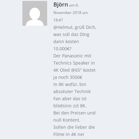
Björn
am 6.
November 2018 um
18:47
@Helmut, grüß Dich,
was soll das Ding
dann kosten
10.000€?
Der Panasonic mit
Technics Speaker in
4K Oled @65″ kostet
ja noch 3500€
In 8K wofür, bin
absoluter Technik
Fan aber das ist
blödsinn zzt 8K.
Bei den Preisen und
null Kontent.
Sollen die lieber die
Filme in 4K nei