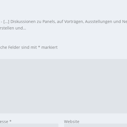
- […] Diskussionen zu Panels, auf Vorträgen, Ausstellungen und N
orstellen und…
iche Felder sind mit
*
markiert
resse
*
Website