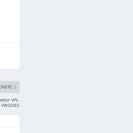
CHSTE
ektor VPL-
VW320ES