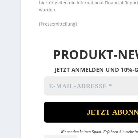
hierfür gelten die International Financial Rep
wurden.
[Pressemitteilung]
PRODUKT-NE
JETZT ANMELDEN UND 10%-G
Wir senden keinen Spam! Erfahren Sie mehr i