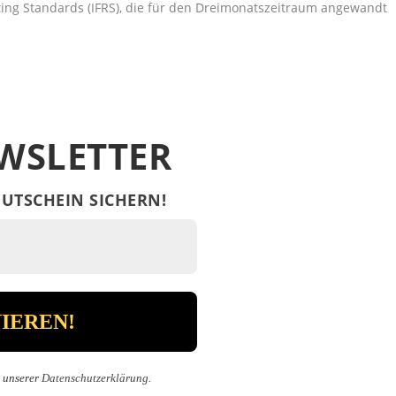
orting Standards (IFRS), die für den Dreimonatszeitraum angewandt
WSLETTER
UTSCHEIN SICHERN!
n unserer
Datenschutzerklärung
.