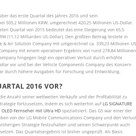
über das erste Quartal des Jahres 2016 und sein
bei 505,2 Millionen KRW, umgerechnet 420,25 Millionen US-Dollar,
sten Quartal von 2015 bedeutet das eine Steigerung von 65,5
W (11,12 Milliarden US-Dollar). Den größten Beitrag leistete in
 & Air Solution Company mit umgerechnet ca. 339,23 Millionen US
 Company mit einem operativen Ergebnis von rund 278,84 Millione
ompany hingegen liegt ein operativer Verlust durch erhöhte
ollar vor und bei der Vehicle Components Company des Konzern
llar durch höhere Ausgaben für Forschung und Entwicklung.
UARTAL 2016 VOR?
e Anzahl seiner weltweiten Verkäufe und der Profitabilität zu
rategie fortzusetzen, indem es sich weiterhin auf
LG SIGNATURE
e
OLED Fernseher mit Ultra HD
spezialisiert. Das G5 war einer der
aben von der LG Mobile Communications Company und den Verlust
bisherigen Strategie festzuhalten und seinen Schwerpunkt auch
setzen. Das Quartalsergebnis ist bisher ungeprüft. Als Basis