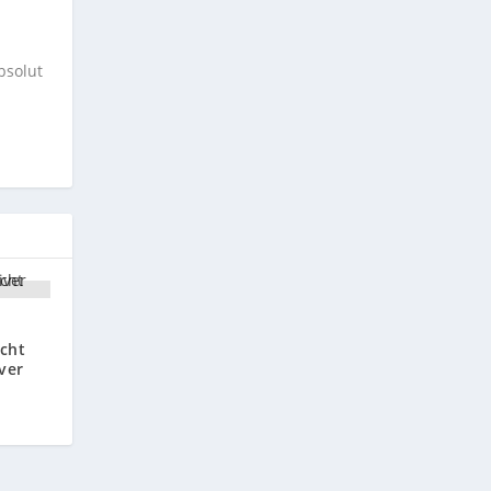
bsolut
acht
ver