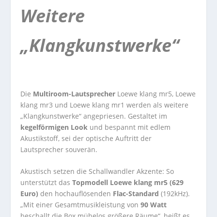
Weitere
„Klangkunstwerke“
Die
Multiroom-Lautsprecher
Loewe klang mr5, Loewe
klang mr3 und Loewe klang mr1 werden als weitere
„Klangkunstwerke“ angepriesen. Gestaltet im
kegelförmigen Look
und bespannt mit edlem
Akustikstoff, sei der optische Auftritt der
Lautsprecher souverän.
Akustisch setzen die Schallwandler Akzente: So
unterstützt das
Topmodell Loewe klang mr5 (629
Euro)
den hochauflösenden
Flac-Standard
(192kHz).
„Mit einer Gesamtmusikleistung von
90 Watt
beschallt die Box mühelos größere Räume“, heißt es