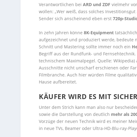
Verantwortlichen bei
ARD und ZDF
vielmehr vo
wollen: „Wer weiß, dass solches Investitionsgu
Sender sich anscheinend eben erst
720p-Studi
In zehn Jahren könne
8K-Equipment
tatsächlic
aufgezeichnet und produziert werde, bedeute n
Schnitt und Mastering sollte immer noch ein
H
Begriff aus der Rundfunk- und Fernsehtechnik
technischem Maximalpegel. Quelle: Wikipedia)
Ausschnitte nicht unscharf erschienen oder Far
Filmbranche. Auch hier würden Filme qualitativ 
Hause aufbereitet.
KÄUFER WIRD ES MIT SICHE
Unter dem Strich kann man also nur bescheid
sowie die Darstellung von deutlich
mehr als 200
Vorzüge der neuen Technik wird es meiner Mein
in neue TVs, Beamer oder Ultra-HD-Blu-ray-Play