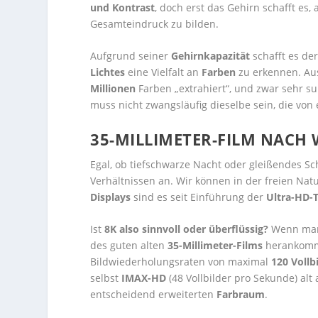
und Kontrast
, doch erst das Gehirn schafft es,
Gesamteindruck zu bilden.
Aufgrund seiner
Gehirnkapazität
schafft es de
Lichtes
eine Vielfalt an
Farben
zu erkennen. Au
Millionen
Farben „extrahiert“, und zwar sehr sub
muss nicht zwangsläufig dieselbe sein, die von
35-MILLIMETER-FILM NACH 
Egal, ob tiefschwarze Nacht oder gleißendes Sc
Verhältnissen an. Wir können in der freien Nat
Displays
sind es seit Einführung der
Ultra-HD-
Ist
8K also sinnvoll oder überflüssig?
Wenn man
des guten alten
35-Millimeter-Films
herankommt
Bildwiederholungsraten von maximal
120 Vollb
selbst
IMAX-HD
(48 Vollbilder pro Sekunde) al
entscheidend erweiterten
Farbraum
.