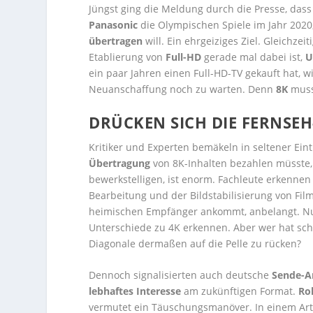
Jüngst ging die Meldung durch die Presse, dass
Panasonic
die Olympischen Spiele im Jahr 2020
übertragen
will. Ein ehrgeiziges Ziel. Gleichzei
Etablierung von
Full-HD
gerade mal dabei ist,
U
ein paar Jahren einen Full-HD-TV gekauft hat, 
Neuanschaffung noch zu warten. Denn
8K
muss 
DRÜCKEN SICH DIE FERNSE
Kritiker und Experten bemäkeln in seltener Ein
Übertragung
von 8K-Inhalten bezahlen müsste,
bewerkstelligen, ist enorm. Fachleute erkenne
Bearbeitung und der Bildstabilisierung von F
heimischen Empfänger ankommt, anbelangt. Nu
Unterschiede zu 4K erkennen. Aber wer hat sch
Diagonale dermaßen auf die Pelle zu rücken?
Dennoch signalisierten auch deutsche
Sende-A
lebhaftes Interesse
am zukünftigen Format.
Ro
vermutet ein Täuschungsmanöver. In einem Arti