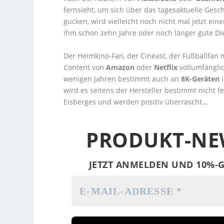
fernsieht, um sich über das tagesaktuelle Gesc
gucken, wird vielleicht noch nicht mal jetzt ei
ihm schon zehn Jahre oder noch länger gute Die
Der Heimkino-Fan, der Cineast, der Fußballfan
Content von
Amazon
oder
Netflix
vollumfänglic
wenigen Jahren bestimmt auch an
8K-Geräten
i
wird es seitens der Hersteller bestimmt nicht fe
Eisberges und werden positiv überrascht…
PRODUKT-NE
JETZT ANMELDEN UND 10%-G