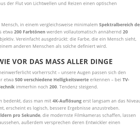
 aus der Flut von Lichtwellen und Reizen einen optischen
r Mensch, in einem vergleichsweise minimalem
Spektralbereich de
s etwa
200 Farbtönen
werden vollautomatisch annähernd
20
jektiv. Vereinfacht ausgedrückt: die Farbe, die ein Mensch sieht,
 einem anderen Menschen als solche definiert wird.
WIE VOR DAS MASS ALLER DINGE
heinwerferlicht vorherrscht – unsere Augen passen sich den
ur etwa
500 verschiedene Helligkeitswerte
erkennen – bei
TV-
Technik
immerhin noch
200
. Tendenz steigend.
 bedenkt, dass man mit
4K-Auflösung
erst langsam an das Nivea
, erscheint es logisch, bessere Ergebnisse anzustreben.
ildern pro Sekunde
, die modernste Filmkameras schaffen, lassen
t aussehen, außerdem versprechen deren Entwickler einen