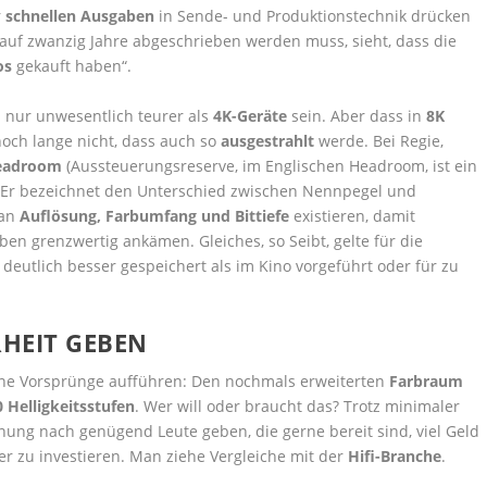
r
schnellen Ausgaben
in Sende- und Produktionstechnik drücken
t auf zwanzig Jahre abgeschrieben werden muss, sieht, dass die
os
gekauft haben“.
h nur unwesentlich teurer als
4K-Geräte
sein. Aber dass in
8K
och lange nicht, dass auch so
ausgestrahlt
werde. Bei Regie,
eadroom
(Aussteuerungsreserve, im Englischen
Headroom
, ist ein
. Er bezeichnet den Unterschied zwischen Nennpegel und
 an
Auflösung, Farbumfang und Bittiefe
existieren, damit
ben grenzwertig ankämen. Gleiches, so Seibt, gelte für die
deutlich besser gespeichert als im Kino vorgeführt oder für zu
RHEIT GEBEN
ene Vorsprünge aufführen: Den nochmals erweiterten
Farbraum
 Helligkeitsstufen
. Wer will oder braucht das? Trotz minimaler
ung nach genügend Leute geben, die gerne bereit sind, viel Geld
er zu investieren. Man ziehe Vergleiche mit der
Hifi-Branche
.