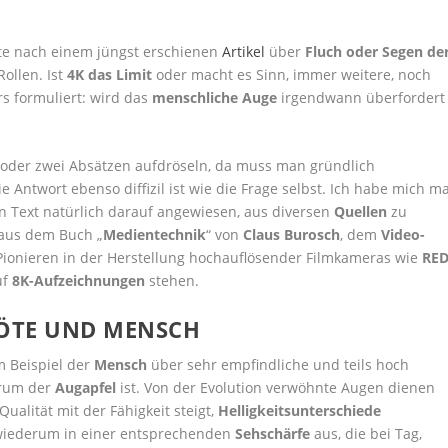
e nach einem jüngst erschienen
Artikel
über
Fluch oder Segen de
ollen. Ist
4K das Limit
oder macht es Sinn, immer weitere, noch
s formuliert: wird das
menschliche Auge
irgendwann überfordert
 oder zwei Absätzen aufdröseln, da muss man gründlich
ie Antwort ebenso diffizil ist wie die Frage selbst. Ich habe mich ma
n Text natürlich darauf angewiesen, aus diversen
Quellen
zu
 aus dem Buch „
Medientechnik
“ von
Claus Burosch
, dem
Video-
ionieren in der Herstellung hochauflösender Filmkameras wie
RE
uf
8K-Aufzeichnungen
stehen.
ÖTE UND MENSCH
 Beispiel der
Mensch
über sehr empfindliche und teils hoch
trum der
Augapfel
ist. Von der Evolution verwöhnte Augen dienen
Qualität mit der Fähigkeit steigt,
Helligkeitsunterschiede
 wiederum in einer entsprechenden
Sehschärfe
aus, die bei Tag,