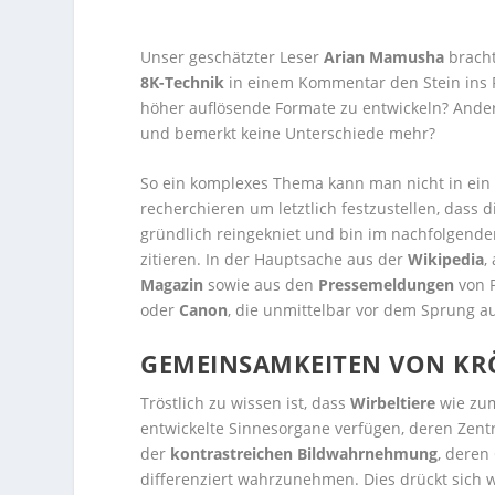
Unser geschätzter Leser
Arian Mamusha
bracht
8K-Technik
in einem Kommentar den Stein ins R
höher auflösende Formate zu entwickeln? Ander
und bemerkt keine Unterschiede mehr?
So ein komplexes Thema kann man nicht in ein
recherchieren um letztlich festzustellen, dass d
gründlich reingekniet und bin im nachfolgende
zitieren. In der Hauptsache aus der
Wikipedia
,
Magazin
sowie aus den
Pressemeldungen
von P
oder
Canon
, die unmittelbar vor dem Sprung a
GEMEINSAMKEITEN VON KR
Tröstlich zu wissen ist, dass
Wirbeltiere
wie zum
entwickelte Sinnesorgane verfügen, deren Zen
der
kontrastreichen Bildwahrnehmung
, deren 
differenziert wahrzunehmen. Dies drückt sich