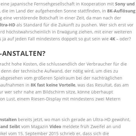
 eine japanische Fernsehgesellschaft in Kooperation mit
Sony und
, die im Land der aufgehenden Sonne stattfinden, in
8K-Auflösung
tig eine verstörende Botschaft in einer Zeit, da man nach der
ltra-HD
als Standard für die Zukunft zu pushen. Wer sich erst vor
wird höchstwahrscheinlich in Erwägung ziehen, mit einer weiteren
ja auf jeden Fall mindestens doppelt so gut sein wie
4K
– oder?
H-ANSTALTEN?
tracht hohe Kosten, die schlussendlich der Verbraucher für die
 denn der technische Aufwand, der nötig wird, um dies zu
n abgesehen vom größeren Spielraum bei der nachträglichen
ilmaufnahmen in
8K fast keine Vorteile
, was das Resultat, das am
r wer sehr nahe am Bildschirm sitze, könne überhaupt
on Lust, einem Riesen-Display mit mindestens zwei Metern
nstalten
bereits jetzt, wo man sich gerade an Ultra-HD gewöhnt,
land Seibt
vom Magazin
Video
meldete früh Zweifel an und
kel vom 15. September 2015 schrieb er, dass sich die