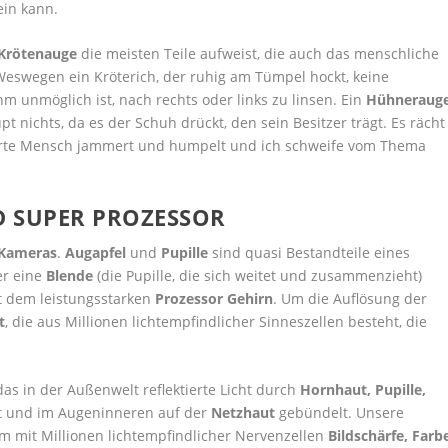
in kann.
Krötenauge
die meisten Teile aufweist, die auch das menschliche
Weswegen ein Kröterich, der ruhig am Tümpel hockt, keine
 unmöglich ist, nach rechts oder links zu linsen. Ein
Hühneraug
t nichts, da es der Schuh drückt, den sein Besitzer trägt. Es rächt
werte Mensch jammert und humpelt und ich schweife vom Thema
D SUPER PROZESSOR
Kameras
.
Augapfel
und
Pupille
sind quasi Bestandteile eines
ber eine
Blende
(die Pupille, die sich weitet und zusammenzieht)
t dem leistungsstarken
Prozessor Gehirn
. Um die Auflösung der
t
, die aus Millionen lichtempfindlicher Sinneszellen besteht, die
as in der Außenwelt reflektierte Licht durch
Hornhaut, Pupille,
t und im Augeninneren auf der
Netzhaut
gebündelt. Unsere
m mit Millionen lichtempfindlicher Nervenzellen
Bildschärfe, Farb