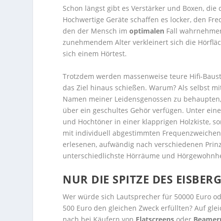
Schon längst gibt es Verstärker und Boxen, die 
Hochwertige Geräte schaffen es locker, den F
den der Mensch im
optimalen
Fall wahrnehmen 
zunehmendem Alter verkleinert sich die Hörflä
sich einem Hörtest.
Trotzdem werden massenweise teure Hifi-Baust
das Ziel hinaus schießen. Warum? Als selbst mit
Namen meiner Leidensgenossen zu behaupten, da
über ein geschultes Gehör verfügen. Unter einer
und Hochtöner in einer klapprigen Holzkiste, s
mit individuell abgestimmten Frequenzweichen
erlesenen, aufwändig nach verschiedenen Prinz
unterschiedlichste Hörräume und Hörgewohnhe
NUR DIE SPITZE DES EISBERG
Wer würde sich Lautsprecher für 50000 Euro od
500 Euro den gleichen Zweck erfüllten? Auf gl
nach bei Käufern von
Flatscreens
oder
Beamer