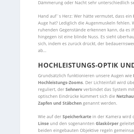
Dämmerung oder Nacht sehr unterschiedlich se
Hand auf´s Herz: Wer hätte vermutet, dass ein
Auge hat? Lediglich die Augenmuskeln fehlen. 
ruhenden Gegenstände erkennen kann, da es ihm
hingegen ist eine blinde Nuss. Es sieht überhaup
sich, indem es zurück drückt, der bedauerns
ab…
HOCHLEISTUNGS-OPTIK UN
Grundsätzlich funktionieren unsere Augen wie
Hochleistungs-Zooms
. Der Lichteinfall wird ü
reguliert, der
Sehnerv
verbindet das System mi
optischen Eindrücke kümmert sich die
Netzhau
Zapfen und Stäbchen
genannt werden.
Wie auf der
Speicherkarte
in der Kamera wird d
Linse
und den sogenannten
Glaskörper
geleite
beiden eingebauten Objektive regeln gemeinsa