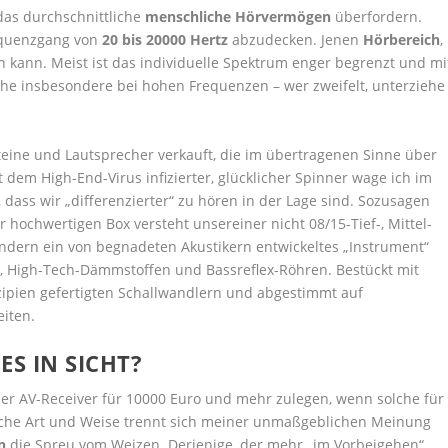
das durchschnittliche
menschliche Hörvermögen
überfordern.
requenzgang von
20 bis 20000 Hertz
abzudecken. Jenen
Hörbereich
,
kann. Meist ist das individuelle Spektrum enger begrenzt und mi
che insbesondere bei hohen Frequenzen – wer zweifelt, unterziehe
eine und Lautsprecher verkauft, die im übertragenen Sinne über
 dem High-End-Virus infizierter, glücklicher Spinner wage ich im
ss wir „differenzierter“ zu hören in der Lage sind. Sozusagen
 hochwertigen Box versteht unsereiner nicht 08/15-Tief-, Mittel-
ondern ein von begnadeten Akustikern entwickeltes „Instrument“
, High-Tech-Dämmstoffen und Bassreflex-Röhren. Bestückt mit
ipien gefertigten Schallwandlern und abgestimmt auf
iten.
ES IN SICHT?
er AV-Receiver für 10000 Euro und mehr zulegen, wenn solche für
eiche Art und Weise trennt sich meiner unmaßgeblichen Meinung
n
die Spreu vom Weizen. Derjenige, der mehr „im Vorbeigehen“