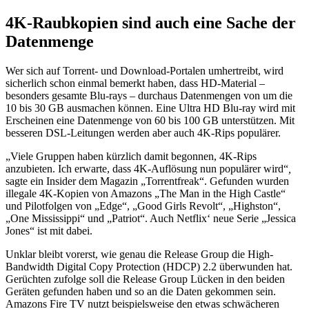
4K-Raubkopien sind auch eine Sache der
Datenmenge
Wer sich auf Torrent- und Download-Portalen umhertreibt, wird
sicherlich schon einmal bemerkt haben, dass HD-Material –
besonders gesamte Blu-rays – durchaus Datenmengen von um die
10 bis 30 GB ausmachen können. Eine Ultra HD Blu-ray wird mit
Erscheinen eine Datenmenge von 60 bis 100 GB unterstützen. Mit
besseren DSL-Leitungen werden aber auch 4K-Rips populärer.
„Viele Gruppen haben kürzlich damit begonnen, 4K-Rips
anzubieten. Ich erwarte, dass 4K-Auflösung nun populärer wird“
,
sagte ein Insider dem Magazin „Torrentfreak“. Gefunden wurden
illegale 4K-Kopien von Amazons „The Man in the High Castle“
und Pilotfolgen von „Edge“, „Good Girls Revolt“, „Highston“,
„One Mississippi“ und „Patriot“. Auch Netflix‘ neue Serie „Jessica
Jones“ ist mit dabei.
Unklar bleibt vorerst, wie genau die Release Group die High-
Bandwidth Digital Copy Protection (HDCP) 2.2 überwunden hat.
Gerüchten zufolge soll die Release Group Lücken in den beiden
Geräten gefunden haben und so an die Daten gekommen sein.
Amazons Fire TV nutzt beispielsweise den etwas schwächeren