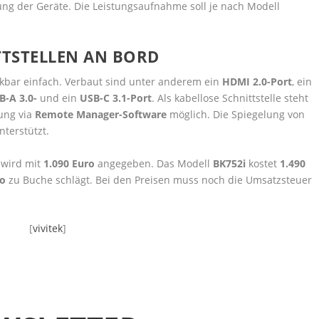
ung der Geräte. Die Leistungsaufnahme soll je nach Modell
TTSTELLEN AN BORD
nkbar einfach. Verbaut sind unter anderem ein
HDMI 2.0-Port
, ein
B-A 3.0-
und ein
USB-C 3.1-Port
. Als kabellose Schnittstelle steht
tung via
Remote Manager-Software
möglich. Die Spiegelung von
nterstützt.
i
wird mit
1.090 Euro
angegeben. Das Modell
BK752i
kostet
1.490
ro
zu Buche schlägt. Bei den Preisen muss noch die Umsatzsteuer
[
vivitek
]