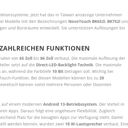
rojektionssysteme. Jetzt hat das in Taiwan ansässige Unternehmen
 drei Modelle mit den Bezeichnungen
NovoTouch BK652i
,
BK752i
un
en und Büroräume entwickelt. Sie unterstützen Auflösungen bis
 ZAHLREICHEN FUNKTIONEN
onalen von
65 Zoll
bis
86 Zoll
verbaut. Die maximale Auflösung der
teller setzt auf die
Direct-LED-Backlight-Technik
. Die maximale
s
an, während die Farbtiefe
10 Bit
betragen soll. Wichtig bei
-Touch-Funktion. Bei diesen Modellen können bis zu
20
Theoretisch können somit mehrere Personen oder Dozenten
ys auf einem modernen
Android 13-Betriebssystem
. Der Vorteil in
ren Apps. Daraus folgt eine ungeheure Flexibilität. Zugleich
eichend Platz für die besagten Apps zur Verfügung steht. Damit
stellt werden können, wurden zwei
18 W-Lautsprecher
verbaut. Ein