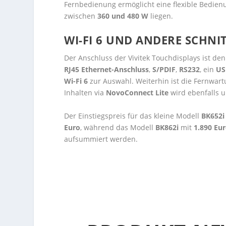
Fernbedienung ermöglicht eine flexible Bedien
zwischen
360 und 480 W
liegen.
WI-FI 6 UND ANDERE SCHNI
Der Anschluss der Vivitek Touchdisplays ist de
RJ45 Ethernet-Anschluss
,
S/PDIF
,
RS232
, ein
US
Wi-Fi 6
zur Auswahl. Weiterhin ist die Fernwar
Inhalten via
NovoConnect Lite
wird ebenfalls u
Der Einstiegspreis für das kleine Modell
BK652
Euro
, während das Modell
BK862i
mit
1.890 Eu
aufsummiert werden.