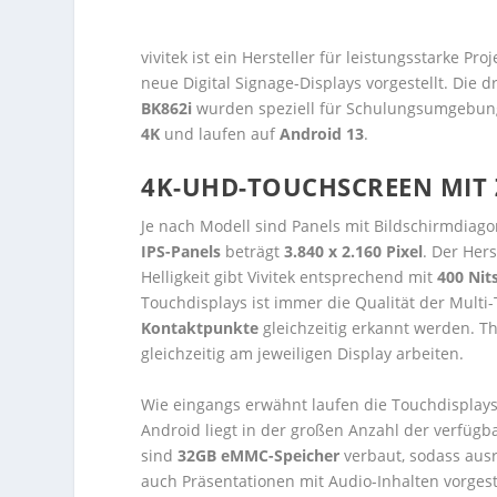
vivitek ist ein Hersteller für leistungsstarke P
neue Digital Signage-Displays vorgestellt. Die
BK862i
wurden speziell für Schulungsumgebung
4K
und laufen auf
Android 13
.
4K-UHD-TOUCHSCREEN MIT
Je nach Modell sind Panels mit Bildschirmdiag
IPS-Panels
beträgt
3.840 x 2.160 Pixel
. Der Hers
Helligkeit gibt Vivitek entsprechend mit
400 Nit
Touchdisplays ist immer die Qualität der Multi
Kontaktpunkte
gleichzeitig erkannt werden. 
gleichzeitig am jeweiligen Display arbeiten.
Wie eingangs erwähnt laufen die Touchdispla
Android liegt in der großen Anzahl der verfügba
sind
32GB eMMC-Speicher
verbaut, sodass ausr
auch Präsentationen mit Audio-Inhalten vorge