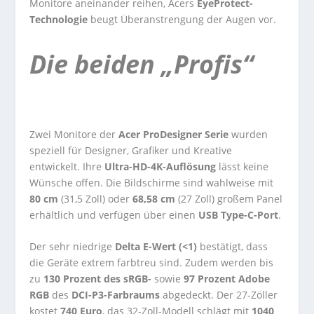
Monitore aneinander reihen, Acers
EyeProtect-
Technologie
beugt Überanstrengung der Augen vor.
Die beiden „Profis“
Zwei Monitore der
Acer ProDesigner Serie
wurden
speziell für Designer, Grafiker und Kreative
entwickelt. Ihre
Ultra-HD-4K-Auflösung
lässt keine
Wünsche offen. Die Bildschirme sind wahlweise mit
80 cm
(31,5 Zoll) oder
68,58 cm
(27 Zoll) großem Panel
erhältlich und verfügen über einen
USB Type-C-Port
.
Der sehr niedrige
Delta E-Wert (<1)
bestätigt, dass
die Geräte extrem farbtreu sind. Zudem werden bis
zu
130 Prozent des sRGB-
sowie
97 Prozent Adobe
RGB
des
DCI-P3-Farbraums
abgedeckt. Der 27-Zöller
kostet
740 Euro
, das 32-Zoll-Modell schlägt mit
1040