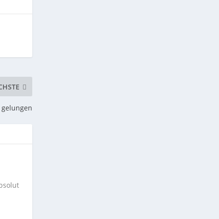
CHSTE
g gelungen
bsolut