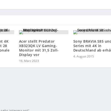
ht 4K
Acer stellt Predator
Sony BRAVIA S85 un
t 28
XB323QK LV Gaming-
Series mit 4K in
gonale
Monitor mit 31,5 Zoll-
Deutschland ab erhäl
Display vor
4. August 2015
16. März 2023
sehr interessant“