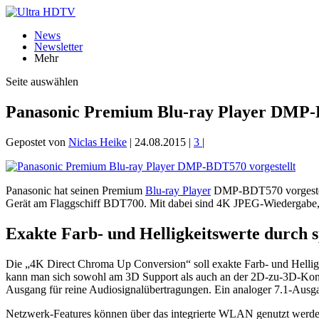
News
Newsletter
Mehr
Seite auswählen
Panasonic Premium Blu-ray Player DMP-B
Gepostet von
Niclas Heike
|
24.08.2015
|
3
|
Panasonic hat seinen Premium
Blu-ray Player
DMP-BDT570 vorgestellt
Gerät am Flaggschiff BDT700. Mit dabei sind 4K JPEG-Wiedergabe, ei
Exakte Farb- und Helligkeitswerte durch s
Die „4K Direct Chroma Up Conversion“ soll exakte Farb- und Hellig
kann man sich sowohl am 3D Support als auch an der 2D-zu-3D-Kon
Ausgang für reine Audiosignalübertragungen. Ein analoger 7.1-Ausga
Netzwerk-Features können über das integrierte WLAN genutzt werden