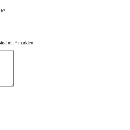
ch*
sind mit
*
markiert