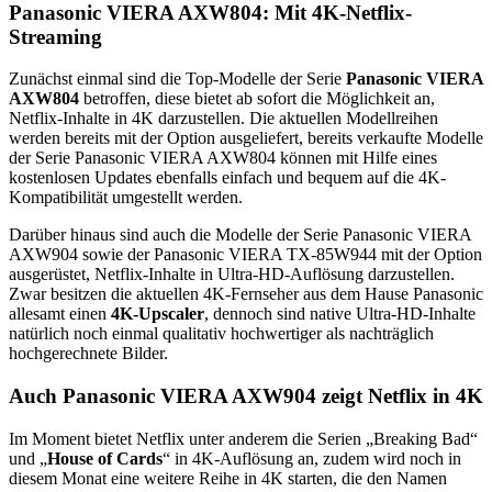
Panasonic VIERA AXW804: Mit 4K-Netflix-
Streaming
Zunächst einmal sind die Top-Modelle der Serie
Panasonic VIERA
AXW804
betroffen, diese bietet ab sofort die Möglichkeit an,
Netflix-Inhalte in 4K darzustellen. Die aktuellen Modellreihen
werden bereits mit der Option ausgeliefert, bereits verkaufte Modelle
der Serie Panasonic VIERA AXW804 können mit Hilfe eines
kostenlosen Updates ebenfalls einfach und bequem auf die 4K-
Kompatibilität umgestellt werden.
Darüber hinaus sind auch die Modelle der Serie Panasonic VIERA
AXW904 sowie der Panasonic VIERA TX-85W944 mit der Option
ausgerüstet, Netflix-Inhalte in Ultra-HD-Auflösung darzustellen.
Zwar besitzen die aktuellen 4K-Fernseher aus dem Hause Panasonic
allesamt einen
4K-Upscaler
, dennoch sind native Ultra-HD-Inhalte
natürlich noch einmal qualitativ hochwertiger als nachträglich
hochgerechnete Bilder.
Auch Panasonic VIERA AXW904 zeigt Netflix in 4K
Im Moment bietet Netflix unter anderem die Serien „Breaking Bad“
und „
House of Cards
“ in 4K-Auflösung an, zudem wird noch in
diesem Monat eine weitere Reihe in 4K starten, die den Namen