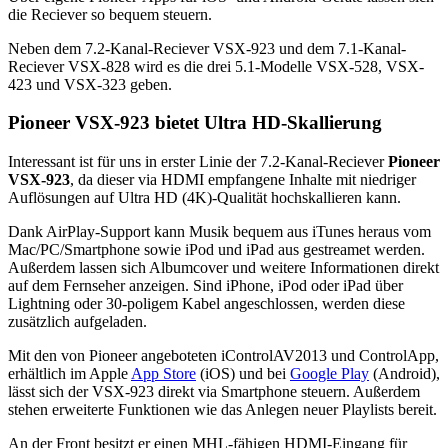
die Reciever so bequem steuern.
Neben dem 7.2-Kanal-Reciever VSX-923 und dem 7.1-Kanal-
Reciever VSX-828 wird es die drei 5.1-Modelle VSX-528, VSX-
423 und VSX-323 geben.
Pioneer VSX-923 bietet Ultra HD-Skallierung
Interessant ist für uns in erster Linie der 7.2-Kanal-Reciever
Pioneer
VSX-923
, da dieser via HDMI empfangene Inhalte mit niedriger
Auflösungen auf Ultra HD (4K)-Qualität hochskallieren kann.
Dank AirPlay-Support kann Musik bequem aus iTunes heraus vom
Mac/PC/Smartphone sowie iPod und iPad aus gestreamet werden.
Außerdem lassen sich Albumcover und weitere Informationen direkt
auf dem Fernseher anzeigen. Sind iPhone, iPod oder iPad über
Lightning oder 30-poligem Kabel angeschlossen, werden diese
zusätzlich aufgeladen.
Mit den von Pioneer angeboteten iControlAV2013 und ControlApp,
erhältlich im Apple
App Store
(iOS) und bei
Google Play
(Android),
lässt sich der VSX-923 direkt via Smartphone steuern. Außerdem
stehen erweiterte Funktionen wie das Anlegen neuer Playlists bereit.
An der Front besitzt er einen MHL-fähigen HDMI-Eingang für