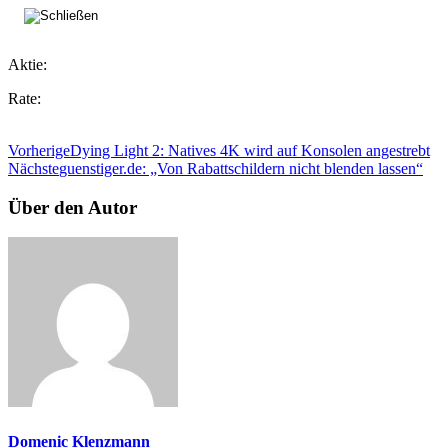
Aktie:
Rate:
Vorherige
Dying Light 2: Natives 4K wird auf Konsolen angestrebt
Nächste
guenstiger.de: „Von Rabattschildern nicht blenden lassen“
Über den Autor
Domenic Klenzmann