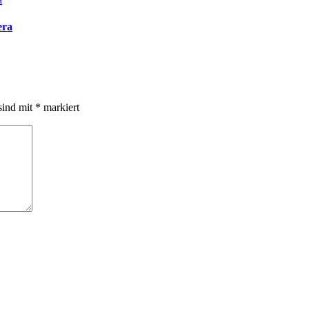
era
sind mit
*
markiert