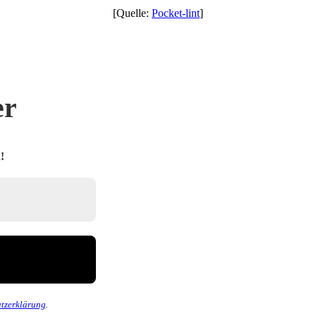
[Quelle:
Pocket-lint
]
er
!
tzerklärung
.