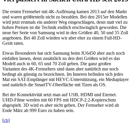
Die ersten Fernseher mit 4K-Auflösung kamen 2013 auf den Markt
und waren größtenteils nicht zu bezahlen. Bei den 2015er Modellen
wird jetzt erstmals ein anderer Weg eingeschlagen, denn statt viel zu
hohen Preisen ist die Technik endlich erschwinglich geworden. Die
neue 6er Serie von Samsung wird in den Größen 40, 50 und 55 Zoll
angeboten. Bei 40 Zoll würden wir aber eher zu einem Full-HD-
Gerät raten.
Etwas Besonderes hat sich Samsung beim JU6450 aber auch noch
einfallen lassen, denn zusätzlich zu den drei Größen wird es das
Modell auch in 60, 65 und 70 Zoll geben. Die ganz großen
Varianten des 4K-Fernsehers sind dann aber natürlich nur noch
bedingt als günstig zu bezeichnen. Im Inneren befinden sich jedes
Mal ein SAT-Empfänger mit HEVC-Unterstützung, ein Mediaplayer
und natürlich die SmartTV-Oberfläche mit Tizen als OS.
Bei der Konnektivität setzt man auf USB, HDMI und Eternet.
UHD-Filme werden mit 60 FPS mit HDCP-2.2-Kopierschutz
abgespielt. 3D wird es aber nicht geben. Der Fernseher wird ab
Ende März ab 999 Euro zu haben sein.
[
cb
]