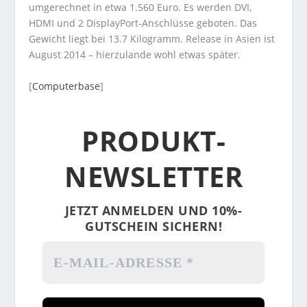
umgerechnet in etwa 1.560 Euro. Es werden DVI,
HDMI und 2 DisplayPort-Anschlüsse geboten. Das
Gewicht liegt bei 13.7 Kilogramm. Release in Asien ist
August 2014 – hierzulande wohl etwas später.
[
Computerbase
]
PRODUKT-
NEWSLETTER
JETZT ANMELDEN UND 10%-
GUTSCHEIN SICHERN!