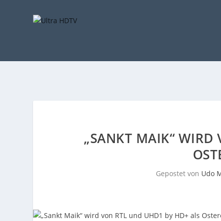
„SANKT MAIK“ WIRD 
OST
Gepostet von
Udo M