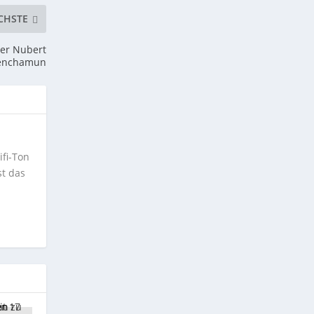
CHSTE
her Nubert
tenchamun
ifi-Ton
st das