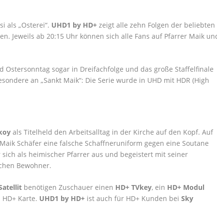
 als „Osterei“.
UHD1 by HD+
zeigt alle zehn Folgen der beliebten
en. Jeweils ab 20:15 Uhr können sich alle Fans auf Pfarrer Maik un
d Ostersonntag sogar in Dreifachfolge und das große Staffelfinale
sondere an „Sankt Maik“: Die Serie wurde in UHD mit HDR (High
koy
als Titelheld den Arbeitsalltag in der Kirche auf den Kopf. Auf
er Maik Schäfer eine falsche Schaffneruniform gegen eine Soutane
r sich als heimischer Pfarrer aus und begeistert mit seiner
lichen Bewohner.
atellit
benötigen Zuschauer einen
HD+ TVkey
, ein
HD+ Modul
n HD+ Karte.
UHD1 by HD+
ist auch für HD+ Kunden bei
Sky