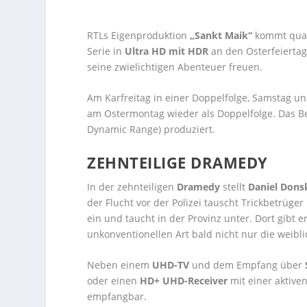
RTLs Eigenproduktion
„Sankt Maik“
kommt quasi
Serie in
Ultra HD mit HDR
an den Osterfeiertag
seine zwielichtigen Abenteuer freuen.
Am Karfreitag in einer Doppelfolge, Samstag un
am Ostermontag wieder als Doppelfolge. Das Be
Dynamic Range) produziert.
ZEHNTEILIGE DRAMEDY
In der zehnteiligen
Dramedy
stellt
Daniel Dons
der Flucht vor der Polizei tauscht Trickbetrüg
ein und taucht in der Provinz unter. Dort gibt e
unkonventionellen Art bald nicht nur die weib
Neben einem
UHD-TV
und dem Empfang über
S
oder einen
HD+ UHD-Receiver
mit einer aktive
empfangbar.