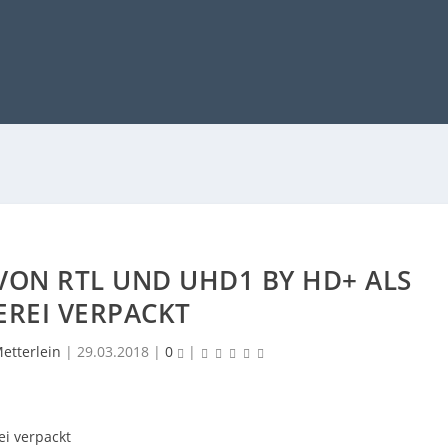
VON RTL UND UHD1 BY HD+ ALS
EREI VERPACKT
etterlein
|
29.03.2018
|
0
|