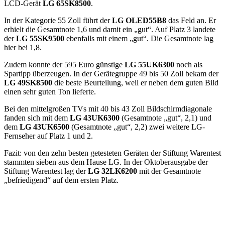
LCD-Gerät
LG 65SK8500
.
In der Kategorie 55 Zoll führt der
LG OLED55B8
das Feld an. Er
erhielt die Gesamtnote 1,6 und damit ein „gut“. Auf Platz 3 landete
der
LG 55SK9500
ebenfalls mit einem „gut“. Die Gesamtnote lag
hier bei 1,8.
Zudem konnte der 595 Euro günstige
LG 55UK6300
noch als
Spartipp überzeugen. In der Gerätegruppe 49 bis 50 Zoll bekam der
LG 49SK8500
die beste Beurteilung, weil er neben dem guten Bild
einen sehr guten Ton lieferte.
Bei den mittelgroßen TVs mit 40 bis 43 Zoll Bildschirmdiagonale
fanden sich mit dem
LG 43UK6300
(Gesamtnote „gut“, 2,1) und
dem
LG 43UK6500
(Gesamtnote „gut“, 2,2) zwei weitere LG-
Fernseher auf Platz 1 und 2.
Fazit: von den zehn besten getesteten Geräten der Stiftung Warentest
stammten sieben aus dem Hause LG. In der Oktoberausgabe der
Stiftung Warentest lag der
LG 32LK6200
mit der Gesamtnote
„befriedigend“ auf dem ersten Platz.