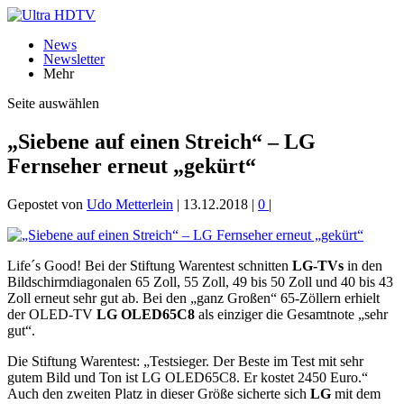
News
Newsletter
Mehr
Seite auswählen
„Siebene auf einen Streich“ – LG
Fernseher erneut „gekürt“
Gepostet von
Udo Metterlein
|
13.12.2018
|
0
|
Life´s Good! Bei der Stiftung Warentest schnitten
LG-TVs
in den
Bildschirmdiagonalen 65 Zoll, 55 Zoll, 49 bis 50 Zoll und 40 bis 43
Zoll erneut sehr gut ab. Bei den „ganz Großen“ 65-Zöllern erhielt
der OLED-TV
LG OLED65C8
als einziger die Gesamtnote „sehr
gut“.
Die Stiftung Warentest: „Testsieger. Der Beste im Test mit sehr
gutem Bild und Ton ist LG OLED65C8. Er kostet 2450 Euro.“
Auch den zweiten Platz in dieser Größe sicherte sich
LG
mit dem