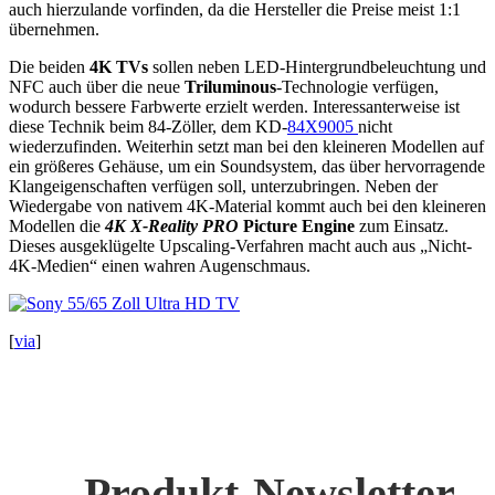
auch hierzulande vorfinden, da die Hersteller die Preise meist 1:1
übernehmen.
Die beiden
4K TVs
sollen neben LED-Hintergrundbeleuchtung und
NFC auch über die neue
Triluminous
-Technologie verfügen,
wodurch bessere Farbwerte erzielt werden. Interessanterweise ist
diese Technik beim 84-Zöller, dem KD-
84X9005
nicht
wiederzufinden. Weiterhin setzt man bei den kleineren Modellen auf
ein größeres Gehäuse, um ein Soundsystem, das über hervorragende
Klangeigenschaften verfügen soll, unterzubringen. Neben der
Wiedergabe von nativem 4K-Material kommt auch bei den kleineren
Modellen die
4K X-Reality PRO
Picture Engine
zum Einsatz.
Dieses ausgeklügelte Upscaling-Verfahren macht auch aus „Nicht-
4K-Medien“ einen wahren Augenschmaus.
[
via
]
Produkt-Newsletter