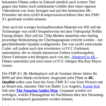
bekannten Filmen sollen in Zukunft nämlich auch weitere Titel
gegen eine bisher noch unbekannte Gebühr über einen eigenen
Videodienst von Sony bezogen und auf den heimischen 4K-
Fernseher mit dem eyeIO-Kompressionsverfahren über den FMP-
X1 gestreamt werden können.
Aber auch bei weniger hochauflösendem Material wie HD soll die
Technologie von eyeIO beispielsweise bei dem Videoportal Netflix
Einzug finden. Hier soll bei 720p-Medien immerhin eine fünfzig
prozentige Reduzierung der Übertragungsrate erreicht werden – bei
gleichbleibender Qualität wohlgemerkt. Der von eyeIO entwickelte
Codec soll zudem auch den erweiterten xvYCC-Farbraum
unterstützen, der es erlaubt intensivere Farben wiederzugeben.
Dieser Farbraum wird übrigens auch von den „
Mastered in 4K
„-
Filmen unterstützt und setzt einen xvYCC-fähigen Blu-Ray-Player
voraus.
Der FMP-X1 4K-Mediaplayer soll ab Sommer dieses Jahres für
$699 auf dem Markt erscheinen. Insgesamt zehn Filme in
4K-
Qualität
sollen zum Start des Sony FMP-X1 von Sony Pictures mit
an Board sein, darunter Titel wie Battle: Los Angeles,
Karate Kid
,
Salt oder
The Amazing Spider-Man
. Gespannt werden wir
verfolgen, welche Filmangebote im Nachhinein über den Streaming-
Dienst in Anspruch genommen werden können.