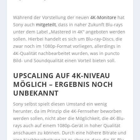
Während der Vorstellung der neuen
4K-Monitore
hat
Sony auch
mitgeteilt
, dass in naher Zukunft Blu-rays
unter dem Label „Mastered in 4K“ angeboten werden
sollen. Hierbei handelt es sich um Blu-ray-Discs, die
zwar noch im 1080p-Format vorliegen, allerdings in
4K-Qualität nachbearbeitet wurden, was in puncto
Bild- und Soundqualität einen Vorteil bieten soll.
UPSCALING AUF 4K-NIVEAU
MÖGLICH – ERGEBNIS NOCH
UNBEKANNT
Sony selbst spielt diesen Umstand ein wenig
herunter, da im Prinzip die 4K-Fernseher beworben
werden sollen, nicht aber die Möglichkeit, die 4K-Blu-
rays auch auf einem 1080p-Gerät in hoher Qualität
anschauen zu können. Durch eine höhere Bitrate und
eine Nachbearbeitung ist es aber so, dass die 4K-Blu-